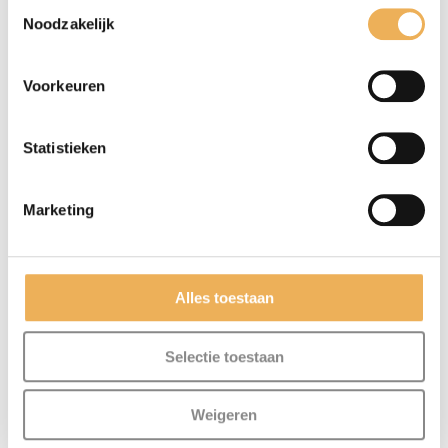
Toestemmingsselectie
Noodzakelijk
Voorkeuren
Statistieken
Marketing
Mijn naam, e-mail en site opslaan in
Alles toestaan
deze browser voor de volgende keer wanneer
ik een reactie plaats.
Selectie toestaan
Weigeren