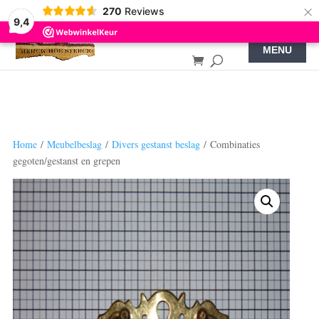
×
270
Reviews
9,4
Home
/
Meubelbeslag
/
Divers gestanst beslag
/ Combinaties
gegoten/gestanst en grepen