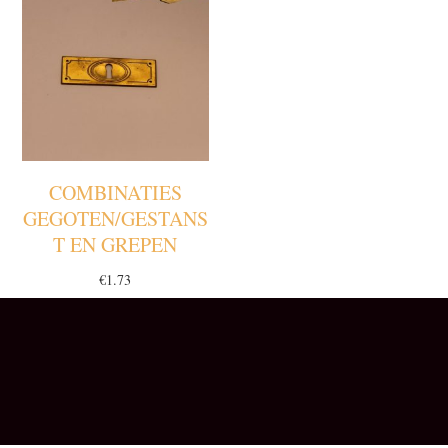
COMBINATIES
GEGOTEN/GESTANS
T EN GREPEN
€
1.73