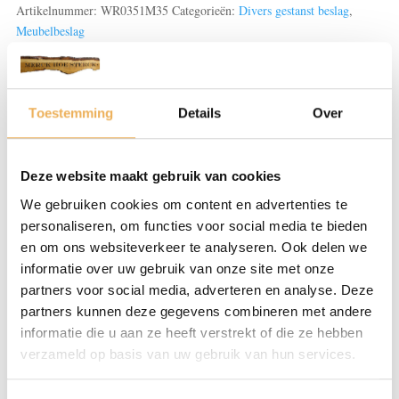
aantal
Artikelnummer:
WR0351M35
Categorieën:
Divers gestanst beslag
,
Meubelbeslag
Beoordelingen (0)
Toestemming
Details
Over
BEOORDELINGEN
Deze website maakt gebruik van cookies
We gebruiken cookies om content en advertenties te
Er zijn nog geen beoordelingen.
personaliseren, om functies voor social media te bieden
Wees de eerste om “Combinaties gegoten/gestanst en
en om ons websiteverkeer te analyseren. Ook delen we
grepen” te beoordelen
informatie over uw gebruik van onze site met onze
Je e-mailadres wordt niet gepubliceerd.
partners voor social media, adverteren en analyse. Deze
Vereiste velden zijn gemarkeerd met
*
partners kunnen deze gegevens combineren met andere
informatie die u aan ze heeft verstrekt of die ze hebben
Je waardering
*
verzameld op basis van uw gebruik van hun services.