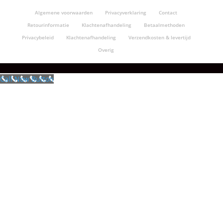
Algemene voorwaarden
Privacyverklaring
Contact
Retourinformatie
Klachtenafhandeling
Betaalmethoden
Privacybeleid
Klachtenafhandeling
Verzendkosten & levertijd
Overig
Call Now Button