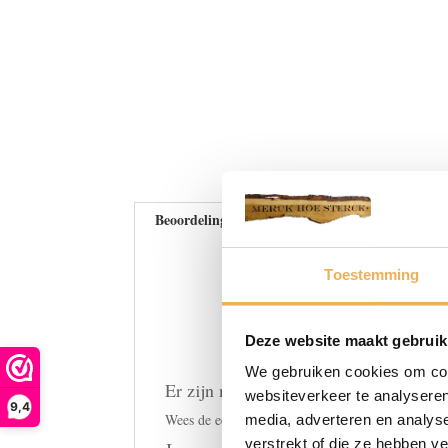
Beoordelingen (0)
Toestemming
Deze website maakt gebruik
We gebruiken cookies om cont
Er zijn nog geen beoordelingen.
websiteverkeer te analyseren
9,4
Wees de eerste om “Combinaties gegoten/gestanst
media, adverteren en analys
verstrekt of die ze hebben v