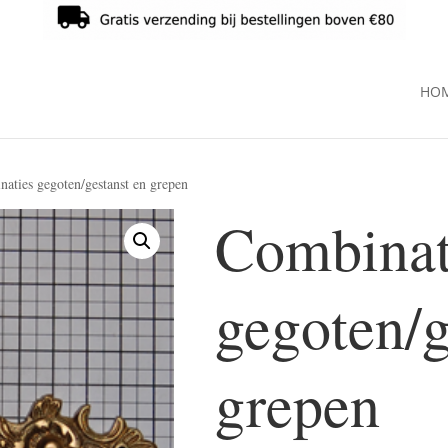
HO
aties gegoten/gestanst en grepen
Combinat
gegoten/g
grepen