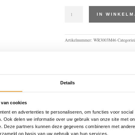
Combinaties
IN WINKEL
gegoten/gestanst
en
grepen
aantal
Artikelnummer:
WR3003M46
Categorie
Details
BEOORDELINGEN
 van cookies
ent en advertenties te personaliseren, om functies voor social
. Ook delen we informatie over uw gebruik van onze site met on
 en grepen” te beoordelen
e. Deze partners kunnen deze gegevens combineren met andere i
erzameld op basis van uw gebruik van hun services.