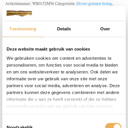
aantal
Artikelnummer:
WR0152M56
Categorieën:
Divers gestanst beslag
,
Ladetrekkers
,
Meubelbeslag
Toestemming
Details
Over
Beoordelingen (0)
Deze website maakt gebruik van cookies
BEOORDELINGEN
We gebruiken cookies om content en advertenties te
personaliseren, om functies voor social media te bieden
Er zijn nog geen beoordelingen.
en om ons websiteverkeer te analyseren. Ook delen we
Wees de eerste om “Combinaties gegoten/gestanst en
informatie over uw gebruik van onze site met onze
grepen” te beoordelen
partners voor social media, adverteren en analyse. Deze
Je e-mailadres wordt niet gepubliceerd.
partners kunnen deze gegevens combineren met andere
Vereiste velden zijn gemarkeerd met
*
informatie die u aan ze heeft verstrekt of die ze hebben
verzameld op basis van uw gebruik van hun services.
Je waardering
*
Toestemmingsselectie
Noodzakelijk