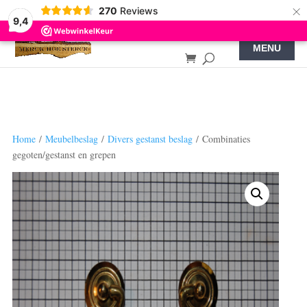
×
270
Reviews
9,4
Home
/
Meubelbeslag
/
Divers gestanst beslag
/ Combinaties
gegoten/gestanst en grepen