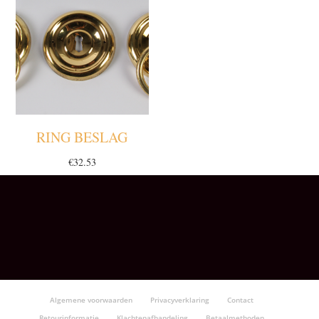
RING BESLAG
€
32.53
Algemene voorwaarden
Privacyverklaring
Contact
Retourinformatie
Klachtenafhandeling
Betaalmethoden