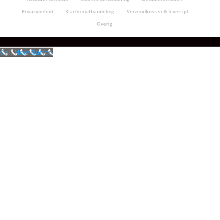
Privacybeleid
Klachtenafhandeling
Verzendkosten & levertijd
Overig
Call Now Button