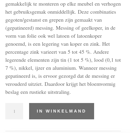
gemakkelijk te monteren op elke meubel en verhogen
het gebruiksgemak onmiddellijk. Deze combinaties
gegoten/gestanst en grepen zijn gemaakt van
(gepatineerd) messing. Messing of geelkoper, in de
vorm van folie ook wel latoen of latoenkoper
genoemd, is een legering van koper en zink. Het
percentage zink varieert van 5 tot 45 %. Andere
legerende elementen zijn tin (1 tot 5 %), lood (0,1 tot
7 %), nikkel, ijzer en aluminium. Wanneer messing
gepatineerd is, is ervoor gezorgd dat de messing er
verouderd uitziet. Daardoor krijgt het bloemvormig
beslag een rustieke uitstraling.
Combinaties
IN WINKELMAND
gegoten/gestanst
en
grepen