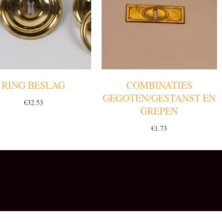
RING BESLAG
COMBINATIES
GEGOTEN/GESTANST EN
€
32.53
GREPEN
€
1.73