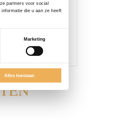
ze partners voor social
n diverse meubeldeurgrepen,
nformatie die u aan ze heeft
odern met leer.
Marketing
Alles toestaan
CTEN