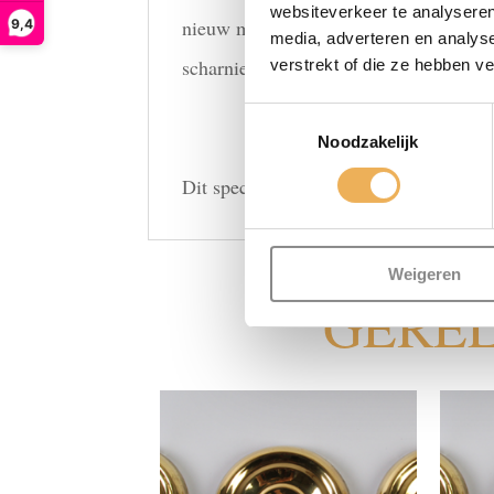
websiteverkeer te analyseren
nieuw meubel laat maken. Meubelbeslag
9,4
media, adverteren en analys
scharnieren of sleutelplaten die allem
verstrekt of die ze hebben v
Toestemmingsselectie
Noodzakelijk
Dit specifieke Meubelbeslag is gemaa
Weigeren
GERE