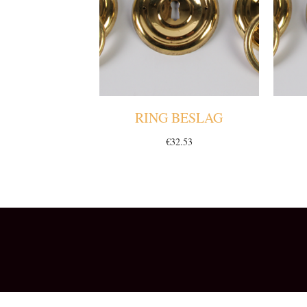
RING BESLAG
€
32.53