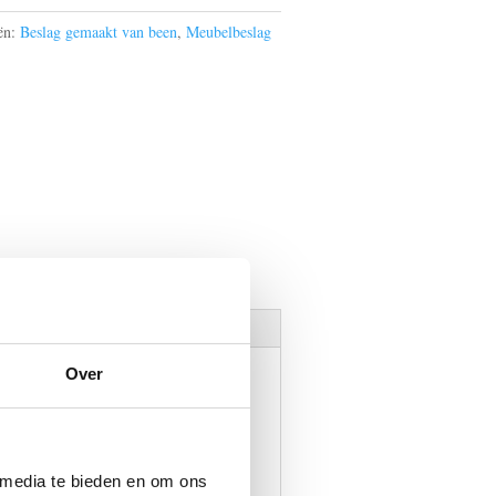
ën:
Beslag gemaakt van been
,
Meubelbeslag
Over
el op knapt óf juist een
 media te bieden en om ons