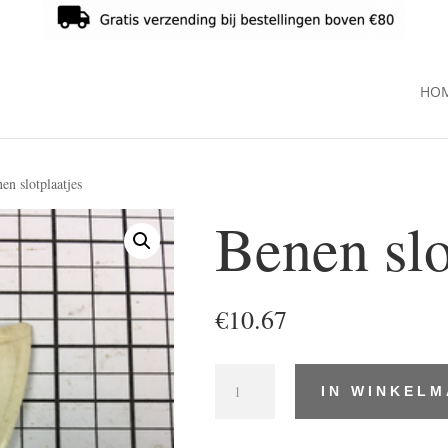
HO
en slotplaatjes
Benen slo
€
10.67
Benen
IN WINKEL
slotplaatjes
aantal