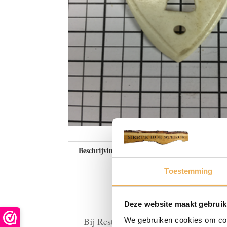
Beschrijving
Beoordelingen (0)
Toestemming
Deze website maakt gebruik
Bij Restauratieproducten bieden wij e
We gebruiken cookies om cont