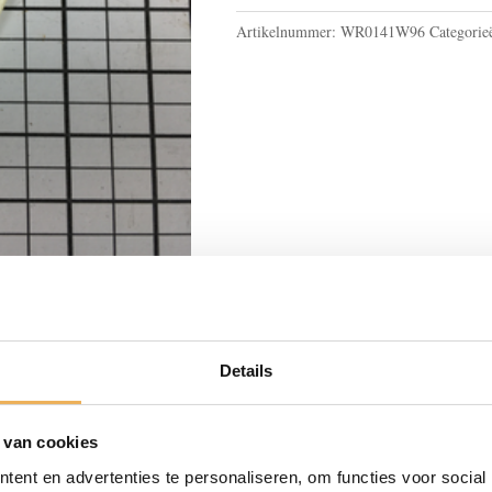
Artikelnummer:
WR0141W96
Categorie
Details
BESCHRIJVING
 van cookies
en zeer groot aanbod aan meubelbeslag. Of u nou een oud meub
ent en advertenties te personaliseren, om functies voor social