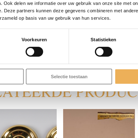
. Ook delen we informatie over uw gebruik van onze site met on
 is essentieel voor deze oude tafel, kast of stoel. We hebbe
e. Deze partners kunnen deze gegevens combineren met andere i
aal kunnen bijdragen aan uw styling. Ga voor antiek of juist m
erzameld op basis van uw gebruik van hun services.
Voorkeuren
Statistieken
kt van Been.
Selectie toestaan
LATEERDE PRODU