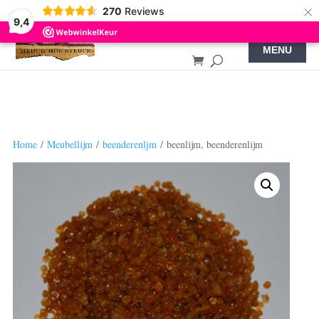
×
270
Reviews
9,4
Home
/
Meubellijm
/
beenderenljm
/ beenlijm, beenderenlijm