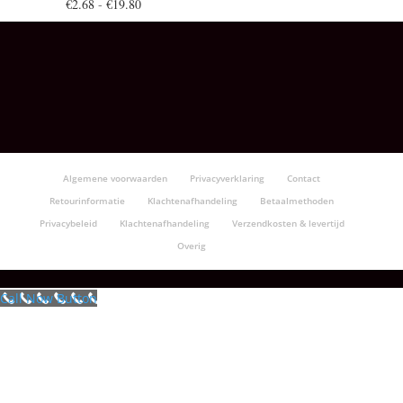
Prijsklasse:
€
2.68
-
€
19.80
€2.68
tot
€19.80
Algemene voorwaarden
Privacyverklaring
Contact
Retourinformatie
Klachtenafhandeling
Betaalmethoden
Privacybeleid
Klachtenafhandeling
Verzendkosten & levertijd
Overig
Call Now Button