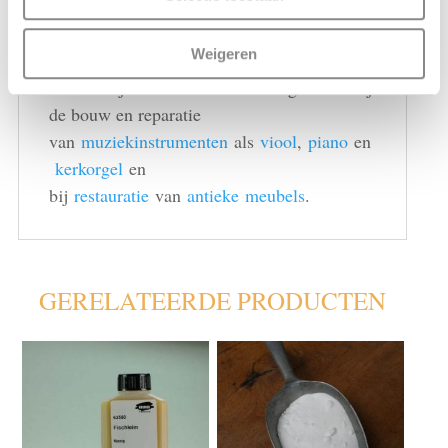
hogere temperatuur waarbij de lijm gaat
verbranden.
Weigeren
Beenderlijm wordt onder andere gebruikt bij
de bouw en reparatie
van
muziekinstrumenten
als
viool
,
piano
en
kerkorgel
en
bij
restauratie
van
antieke
meubels
.
GERELATEERDE PRODUCTEN