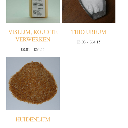
VISLIJM, KOUD TE
THIO UREUM
VERWERKEN
Prijsklasse:
€
8.03
-
€
64.15
€8.03
Prijsklasse:
€
8.01
-
€
64.11
tot
€8.01
€64.15
tot
€64.11
HUIDENLIJM