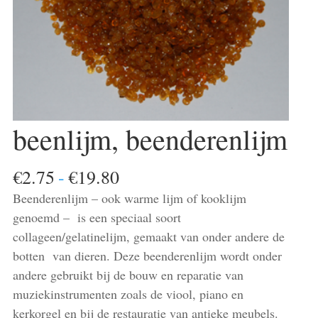
beenlijm, beenderenlijm
Prijsklasse:
€
2.75
-
€
19.80
€2.75
Beenderenlijm – ook warme lijm of kooklijm
tot
genoemd – is een speciaal soort
€19.80
collageen/gelatinelijm, gemaakt van onder andere de
botten van dieren. Deze beenderenlijm wordt onder
andere gebruikt bij de bouw en reparatie van
muziekinstrumenten zoals de viool, piano en
kerkorgel en bij de restauratie van antieke meubels.