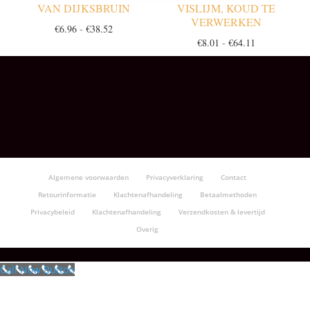
VAN DIJKSBRUIN
VISLIJM, KOUD TE
VERWERKEN
Prijsklasse:
€
6.96
-
€
38.52
Prijsklasse:
€
8.01
-
€
64.11
€6.96
€8.01
tot
tot
€38.52
€64.11
Algemene voorwaarden
Privacyverklaring
Contact
Retourinformatie
Klachtenafhandeling
Betaalmethoden
Privacybeleid
Klachtenafhandeling
Verzendkosten & levertijd
Overig
Call Now Button