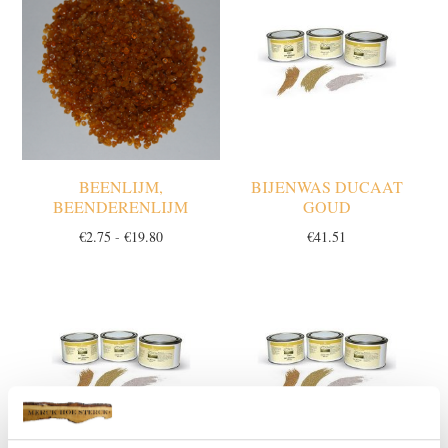
BEENLIJM,
BIJENWAS DUCAAT
BEENDERENLIJM
GOUD
Prijsklasse:
€
2.75
-
€
19.80
€
41.51
€2.75
tot
€19.80