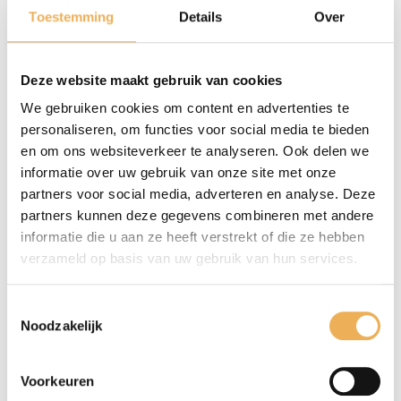
Toestemming
Details
Over
BIJENWAS GOUD
BIJENWAS ZILVER
€
40.39
€
41.51
Deze website maakt gebruik van cookies
We gebruiken cookies om content en advertenties te
personaliseren, om functies voor social media te bieden
en om ons websiteverkeer te analyseren. Ook delen we
informatie over uw gebruik van onze site met onze
partners voor social media, adverteren en analyse. Deze
partners kunnen deze gegevens combineren met andere
informatie die u aan ze heeft verstrekt of die ze hebben
verzameld op basis van uw gebruik van hun services.
HUIDENLIJM
OXAALZUUR
Toestemmingsselectie
Prijsklasse:
Prijsklasse:
€
2.68
-
€
19.80
€
3.75
-
€
21.40
Noodzakelijk
€2.68
€3.75
tot
tot
€19.80
€21.40
Voorkeuren