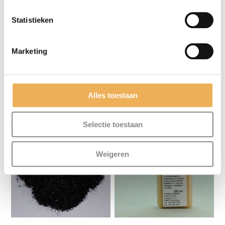
Statistieken
Marketing
SCHELLAK SCHILFERS
SCHELLAK SCHILFERS
BLANK
ORANJE
Alles toestaan
Prijsklasse:
Prijsklasse:
€
9.50
-
€
75.00
€
10.17
-
€
80.25
€9.50
€10.17
Selectie toestaan
tot
tot
€75.00
€80.25
Weigeren