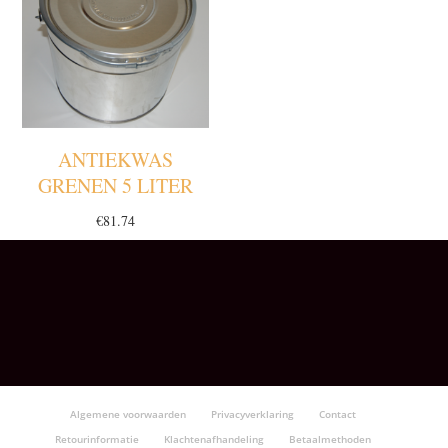
ANTIEKWAS
GRENEN 5 LITER
€
81.74
Algemene voorwaarden
Privacyverklaring
Contact
Retourinformatie
Klachtenafhandeling
Betaalmethoden