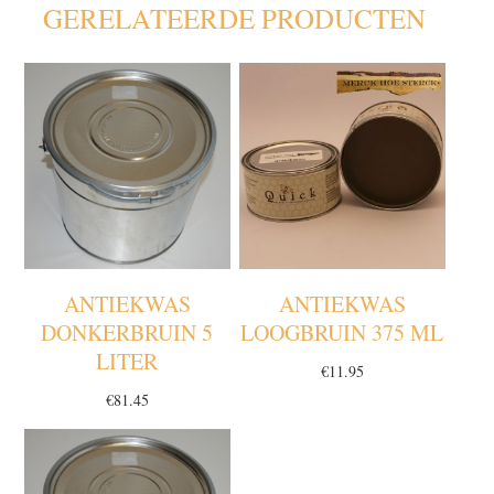
GERELATEERDE PRODUCTEN
ANTIEKWAS
ANTIEKWAS
DONKERBRUIN 5
LOOGBRUIN 375 ML
LITER
€
11.95
€
81.45