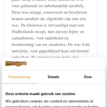
voor gekleurde en onbehandelde meubels.
Deze was reinigt, conserveert en beschermt
houten meubels die afgewerkt zijn met een
was. De kleurwas is vervaardigd naar een
Oudhollands recept, met zuivere bijen- en
carnaubawas, voor onderhoud en
bescherming van uw meubelen. De was licht
inwrijven, voor geprofileerd hout een borstel
gebruiken. Na minimaal een halve dag
uitborstelen of uitwrijven en nawrijven.
Altijd eerst een proef maken om het
resultaat te beoordelen.
Toestemming
Details
Over
Bij aankoop van 45 stuks( een doos vol)
30% korting
Deze website maakt gebruik van cookies
We gebruiken cookies om content en advertenties te
Neem hiervoor contact met ons op.
personaliseren, om functies voor social media te bieden