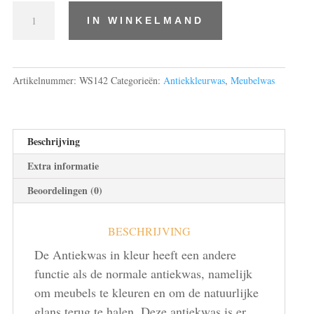
Antiekkleurwas
IN WINKELMAND
zwart/smok
375
ml
aantal
Artikelnummer:
WS142
Categorieën:
Antiekkleurwas
,
Meubelwas
Beschrijving
Extra informatie
Beoordelingen (0)
BESCHRIJVING
De Antiekwas in kleur heeft een andere
functie als de normale antiekwas, namelijk
om meubels te kleuren en om de natuurlijke
glans terug te halen. Deze antiekwas is er