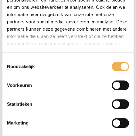
← Terug
en om ons websiteverkeer te analyseren. Ook delen we
Bedankt voor je reactie. ✨
informatie over uw gebruik van onze site met onze
partners voor social media, adverteren en analyse. Deze
Naam
(vereist)
partners kunnen deze gegevens combineren met andere
informatie die u aan ze heeft verstrekt of die ze hebben
verzameld op basis van uw gebruik van hun services.
E-mail
(vereist)
Toestemmingsselectie
Noodzakelijk
Site
Voorkeuren
Bericht
Statistieken
Marketing