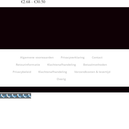
Prijsklasse:
€
2.68
-
€
30.50
€2.68
tot
€30.50
Algemene voorwaarden
Privacyverklaring
Contact
Retourinformatie
Klachtenafhandeling
Betaalmethoden
Privacybeleid
Klachtenafhandeling
Verzendkosten & levertijd
Overig
Call Now Button