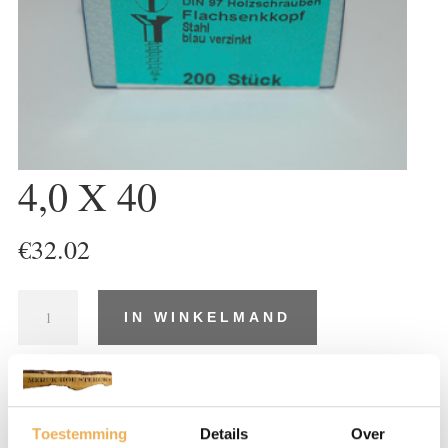
4,0 X 40
€
32.02
4,0
IN WINKELMAND
X
40
aantal
Artikelnummer:
SR135
Categorie:
Schroeven
Toestemming
Details
Over