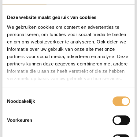
Beschrijving
Deze website maakt gebruik van cookies
Beoordelingen (0)
We gebruiken cookies om content en advertenties te
personaliseren, om functies voor social media te bieden
BESCHRIJVING
en om ons websiteverkeer te analyseren. Ook delen we
informatie over uw gebruik van onze site met onze
Schroeven met platte kop en zaaggleuf din
partners voor social media, adverteren en analyse. Deze
97 staal verzinkt. Verpakt per 200 stuks.
partners kunnen deze gegevens combineren met andere
Maat 4,0 mm breed x 40 mm lang.
informatie die u aan ze heeft verstrekt of die ze hebben
verzameld op basis van uw gebruik van hun services.
Toestemmingsselectie
GERELATEERDE PRODUCTEN
Noodzakelijk
Voorkeuren