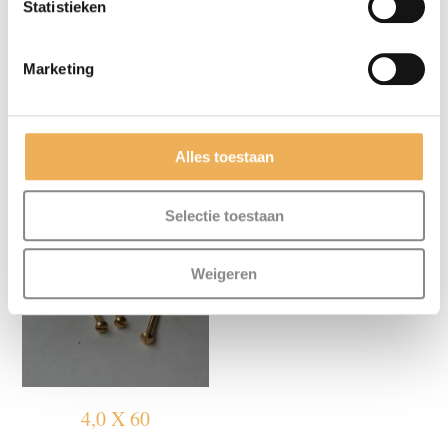
Statistieken
Marketing
4,0 X 50
2,5 X 25
Alles toestaan
Prijsklasse:
Prijsklasse:
€
2.68
-
€
30.50
€
2.68
-
€
30.50
€2.68
€2.68
Selectie toestaan
tot
tot
€30.50
€30.50
Weigeren
4,0 X 60