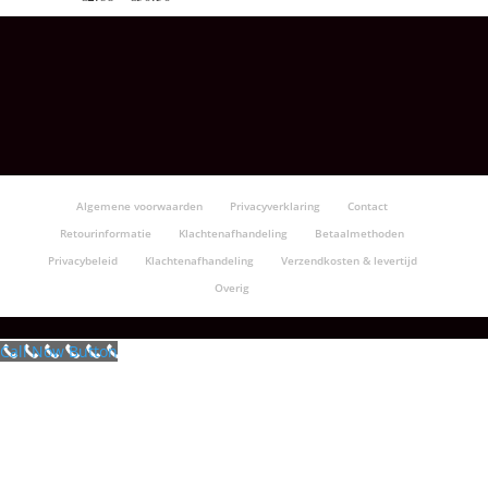
€2.68
tot
€30.50
Algemene voorwaarden
Privacyverklaring
Contact
Retourinformatie
Klachtenafhandeling
Betaalmethoden
Privacybeleid
Klachtenafhandeling
Verzendkosten & levertijd
Overig
Call Now Button