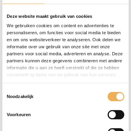
Extra informatie
Deze website maakt gebruik van cookies
Beoordelingen (0)
We gebruiken cookies om content en advertenties te
personaliseren, om functies voor social media te bieden
BESCHRIJVING
en om ons websiteverkeer te analyseren. Ook delen we
Schroeven met bolle kop en zaaggleuf din 96
informatie over uw gebruik van onze site met onze
staal verzinkt. Verpakt per 200 stuks. Maat:
partners voor social media, adverteren en analyse. Deze
partners kunnen deze gegevens combineren met andere
4,0 mm breed x 50 mm lang.
informatie die u aan ze heeft verstrekt of die ze hebben
verzameld op basis van uw gebruik van hun services.
GERELATEERDE PRODUCTEN
Toestemmingsselectie
Noodzakelijk
Voorkeuren