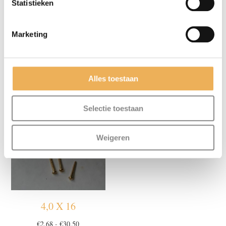
Statistieken
Marketing
3,0 X 12
4,0 X 60
Alles toestaan
Prijsklasse:
€
29.93
€
2.68
-
€
30.50
€2.68
tot
Selectie toestaan
€30.50
Weigeren
4,0 X 16
Prijsklasse:
€
2.68
-
€
30.50