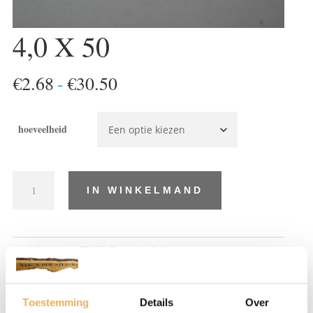
4,0 X 50
Prijsklasse:
€
2.68
-
€
30.50
€2.68
tot
hoeveelheid
€30.50
4,0
IN WINKELMAND
X
50
aantal
Artikelnummer:
SR108
Categorie:
Schroeven
Toestemming
Details
Over
Beschrijving