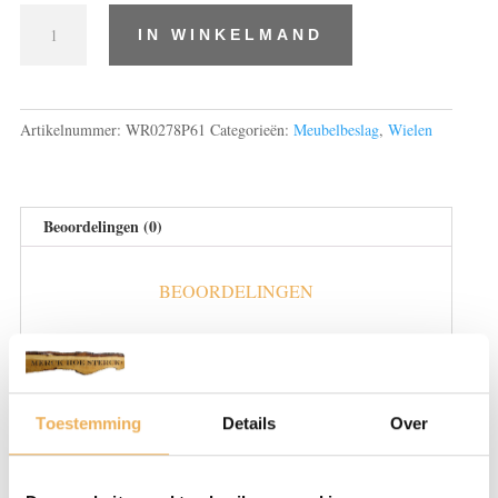
Wielen
IN WINKELMAND
aantal
Artikelnummer:
WR0278P61
Categorieën:
Meubelbeslag
,
Wielen
Beoordelingen (0)
BEOORDELINGEN
Er zijn nog geen beoordelingen.
Wees de eerste om “Wielen” te beoordelen
Je e-mailadres wordt niet gepubliceerd.
Toestemming
Details
Over
Vereiste velden zijn gemarkeerd met
*