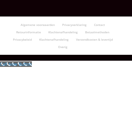
Algemene voorwaarden
Privacyverklaring
Contact
Retourinformatie
Klachtenafhandeling
Betaalmethoden
Privacybeleid
Klachtenafhandeling
Verzendkosten & levertijd
Overig
Call Now Button