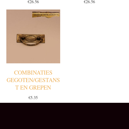
€
26.56
€
26.56
COMBINATIES
GEGOTEN/GESTANS
T EN GREPEN
€
5.35