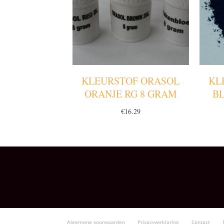
KLEURSTOF ORASOL
KL
ORANJE RG 8 GRAM
B
€
16.29
Algemene voorwaarden
Privacyverklaring
Contact