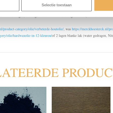
uren, voorkeur korrel 150-180.
Selectie toestaan
 aan laten drogen, vervolgens met kwast of doek egaliseren. (Nozzle: 1.0 – 1.3
nl/product-category/olie/verbeterde-houtolie/
, was
https://merckhoesterck.nl/p
gory/olie/hardwaxolie-in-12-kleuren/
of 2 lagen blanke lak (water gedragen, Nit
LATEERDE PRODU