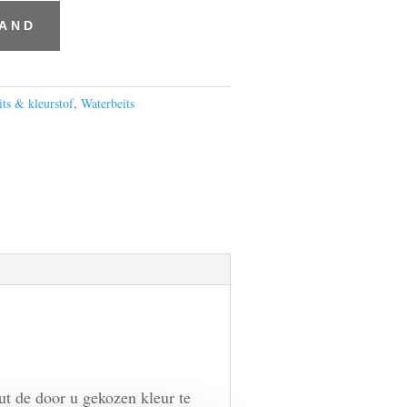
MAND
its & kleurstof
,
Waterbeits
ut de door u gekozen kleur te