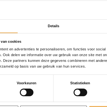
 beuken, eiken, vuren, grenen en essenhout. De Waterbeits die
Details
 van cookies
ent en advertenties te personaliseren, om functies voor social
uren, voorkeur korrel 150-180.
. Ook delen we informatie over uw gebruik van onze site met on
e. Deze partners kunnen deze gegevens combineren met andere i
en. Breng de beits altijd aan in de richting van de nerf.
erzameld op basis van uw gebruik van hun services.
nl/product-category/olie/verbeterde-houtolie/
, was
https://merckhoesterck.nl/p
gory/olie/hardwaxolie-in-12-kleuren/
of 2 lagen blanke lak (water gedragen, Nit
Voorkeuren
Statistieken