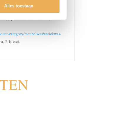
Alles toestaan
 mm)(Spuitdruk: 1.5 – 2.0 bar)
roduct-category/meubelwas/antiekwas-
ro, 2-K etc).
CTEN