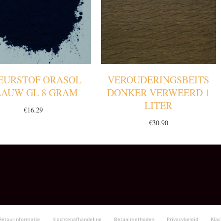
EURSTOF ORASOL
VEROUDERINGSBEITS
LAUW GL 8 GRAM
DONKER VERWEERD 1
LITER
€
16.29
€
30.90
Retourinformatie
Klachtenafhandeling
Betaalmethoden
Privacybeleid
Kla