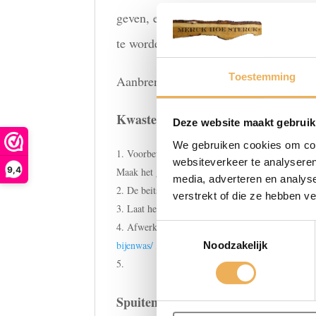
geven, en kan o.a. gebruikt worden op
te worden voorzien.
Toestemming
Aanbrengmogelijkheden waterbeits
Kwasten
Deze website maakt gebruik
We gebruiken cookies om cont
Voorbewerking: het houten oppervlak goed sch
websiteverkeer te analyseren
9,4
Maak het geheel stofvrij.
media, adverteren en analys
De beits met een kwast nattig en egaal aanbreng
verstrekt of die ze hebben v
Laat het 1 à 2 uur drogen.
Afwerken met houtolie
https://merckhoesterck.
Toestemmingsselectie
bijenwas/
,
https://merckhoesterck.nl/product-cate
Noodzakelijk
Spuiten