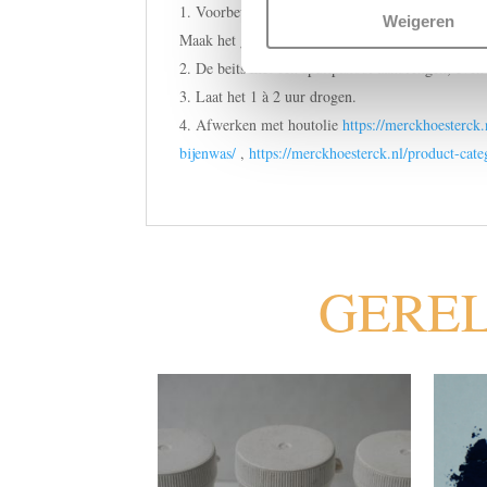
Voorbewerking: het houten oppervlak goed sch
Weigeren
Maak het geheel stofvrij.
De beits met een spuitpistool aanbrengen, even
Laat het 1 à 2 uur drogen.
Afwerken met houtolie
https://merckhoesterck.
bijenwas/
,
https://merckhoesterck.nl/product-cate
GERE