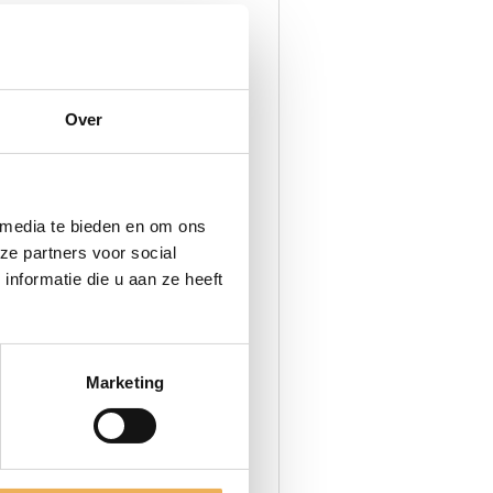
nt altijd van een beschermlaag
Over
 media te bieden en om ons
ze partners voor social
nformatie die u aan ze heeft
roduct-category/meubelwas/antiekwas-
ro, 2-K etc).
Marketing