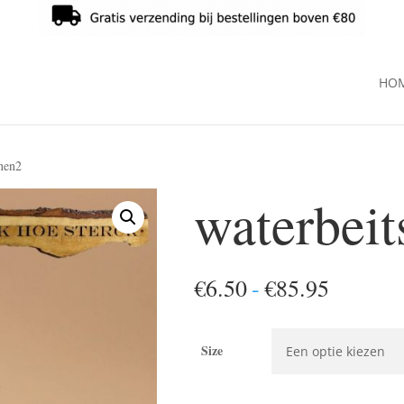
HO
enen2
waterbeit
Prijskla
€
6.50
-
€
85.95
€6.50
tot
Size
€85.95