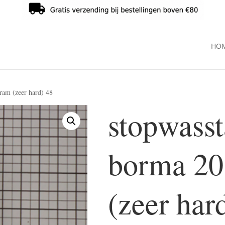
HO
ram (zeer hard) 48
stopwass
borma 20
(zeer har