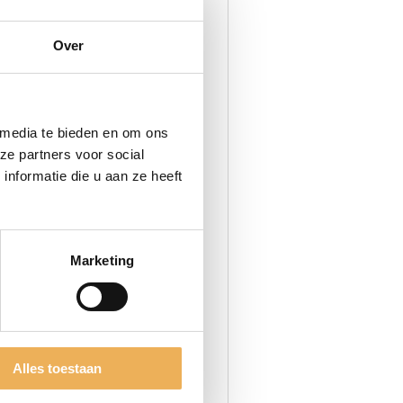
Over
he application of the wax.
 media te bieden en om ons
and fill with the wax. Using the Gas
ze partners voor social
our is achieved.
nformatie die u aan ze heeft
Marketing
ch-up.
is een vorm van was die
variant. Deze worden geleverd
Alles toestaan
erwijl dit bij harde stopwas