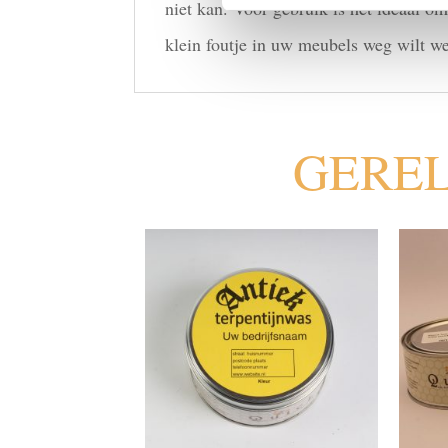
niet kan. Voor gebruik is het ideaal o
klein foutje in uw meubels weg wilt we
GERE