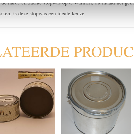
m de harde en zachte stopwas op te warmen, dit maakt het geb
rken, is deze stopwas een ideale keuze.
LATEERDE PRODU