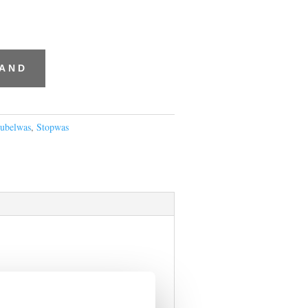
MAND
ubelwas
,
Stopwas
tpunt 95 graden.