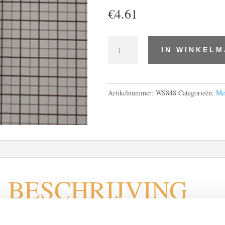
€
4.61
stopwasstangen
IN WINKEL
borma
20
gram
(zeer
Artikelnummer:
WS848
Categorieën:
Me
hard)
48
aantal
BESCHRIJVING
emakkelijk kleine beschadigingen in het hout repareren. Smel