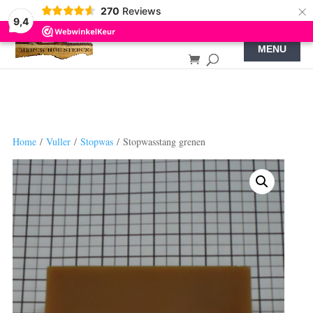
×
270
Reviews
9,4
Home
/
Vuller
/
Stopwas
/ Stopwasstang grenen