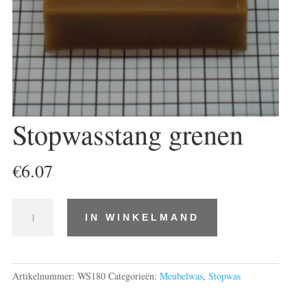
Stopwasstang grenen
€
6.07
Stopwasstang
IN WINKELMAND
grenen
aantal
Artikelnummer:
WS180
Categorieën:
Meubelwas
,
Stopwas