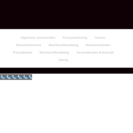
Algemene voorwaarden
Privacyverklaring
Contact
Retourinformatie
Klachtenafhandeling
Betaalmethoden
Privacybeleid
Klachtenafhandeling
Verzendkosten & levertijd
Overig
Call Now Button