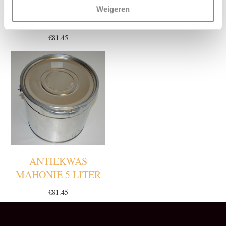
MIDDENBRUIN 5
GRENEN 375 ML
Weigeren
LITER
€
11.95
€
81.45
ANTIEKWAS
MAHONIE 5 LITER
€
81.45