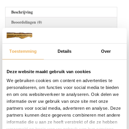
Beschrijving
Beoordelingen (0)
BESCHRIJVING
Stopwas heeft als voornaamste functie om
Toestemming
Details
Over
kleine beschadigingen in meubels te
herstellen. Stopwas is een vorm van was die
duidelijk steviger is dan meubelwas. Hierbij
Deze website maakt gebruik van cookies
zijn er twee soorten stopwas, een harde en
We gebruiken cookies om content en advertenties te
een zachte variant. Deze worden geleverd in
personaliseren, om functies voor social media te bieden
verschillende kleuren. Het verschil is dat het
en om ons websiteverkeer te analyseren. Ook delen we
informatie over uw gebruik van onze site met onze
mogelijk is om over zachte stopwas heen te
partners voor social media, adverteren en analyse. Deze
lakken, terwijl dit bij harde stopwas niet
partners kunnen deze gegevens combineren met andere
kan. Voor gebruik is het ideaal om de harde
informatie die u aan ze heeft verstrekt of die ze hebben
en zachte stopwas op te warmen, dit maakt
verzameld op basis van uw gebruik van hun services.