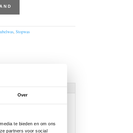
MAND
ubelwas
,
Stopwas
Over
 media te bieden en om ons
is een vorm van was die
ze partners voor social