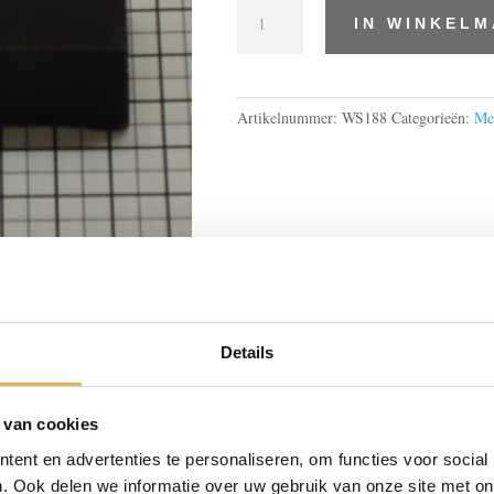
Stopwasstang
IN WINKEL
donkereiken
aantal
Artikelnummer:
WS188
Categorieën:
Me
Details
BESCHRIJVING
 van cookies
ent en advertenties te personaliseren, om functies voor social
 om kleine beschadigingen in meubels te herstellen. Stopwas 
. Ook delen we informatie over uw gebruik van onze site met on