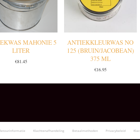
IEKWAS MAHONIE 5
ANTIEKKLEURWAS NO
LITER
125 (BRUIN/JACOBEAN)
375 ML
€
81.45
€
16.95
Retourinformatie
Klachtenafhandeling
Betaalmethoden
Privacybeleid
Kla