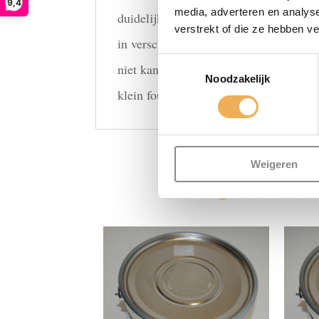
9,4
media, adverteren en analys
duidelijk steviger is dan meubelwas. H
verstrekt of die ze hebben v
in verschillende kleuren. Het verschil 
Toestemmingsselectie
niet kan. Voor gebruik is het ideaal o
Noodzakelijk
klein foutje in uw meubels weg wilt we
Weigeren
GERE