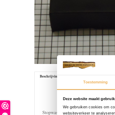
Beschrijving
Beoordelingen (0)
Toestemming
Deze website maakt gebruik
We gebruiken cookies om cont
Stopwas heeft als voornaamste functie
websiteverkeer te analyseren