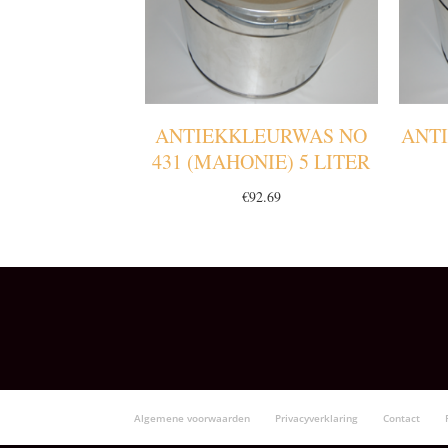
ANTIEKKLEURWAS NO
ANT
431 (MAHONIE) 5 LITER
€
92.69
Algemene voorwaarden
Privacyverklaring
Contact