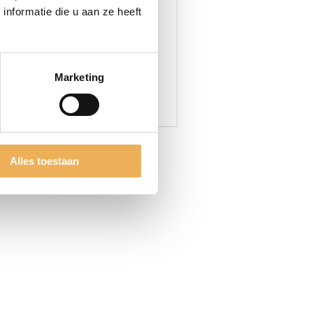
nformatie die u aan ze heeft
variant. Deze worden geleverd
erwijl dit bij harde stopwas
ruik makkelijker. Dus als u een
Marketing
Alles toestaan
CTEN