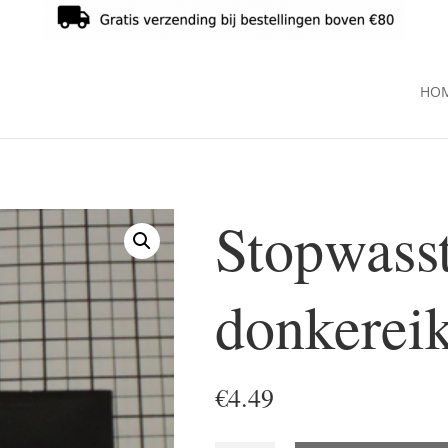
HO
Stopwass
donkerei
€
4.49