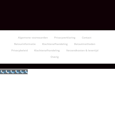
Algemene voorwaarden
Privacyverklaring
Contact
Retourinformatie
Klachtenafhandeling
Betaalmethoden
Privacybeleid
Klachtenafhandeling
Verzendkosten & levertijd
Overig
Call Now Button