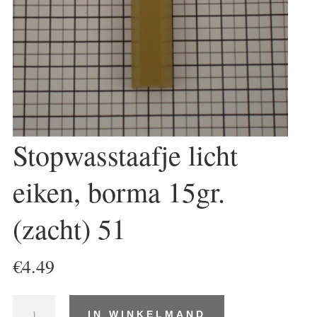
Stopwasstaafje licht
eiken, borma 15gr.
(zacht) 51
€
4.49
Stopwasstaafje
IN WINKELMAND