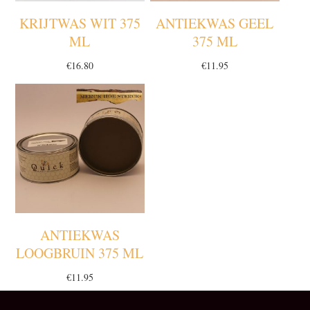
KRIJTWAS WIT 375
ANTIEKWAS GEEL
ML
375 ML
€
16.80
€
11.95
ANTIEKWAS
LOOGBRUIN 375 ML
€
11.95