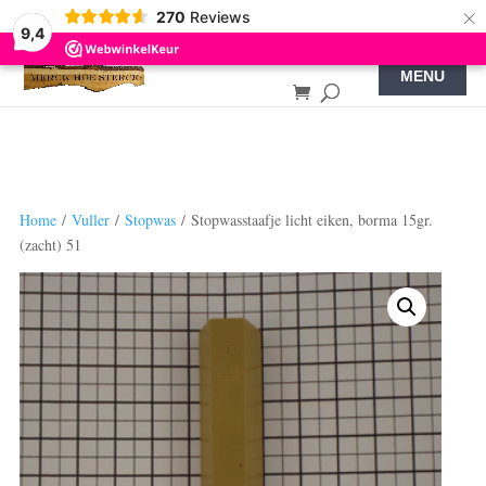
×
270
Reviews
9,4
Home
/
Vuller
/
Stopwas
/ Stopwasstaafje licht eiken, borma 15gr.
(zacht) 51