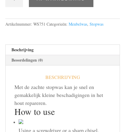
licht
eiken,
borma
15gr.
Artikelnummer:
WS751
Categorieën:
Meubelwas
,
Stopwas
(zacht)
51
aantal
Beschrijving
Beoordelingen (0)
BESCHRIJVING
Met de zachte stopwas kan je snel en
gemakkelijk kleine beschadigingen in het
hout repareren.
How to use
Using a screwdriver or a sharp chisel,