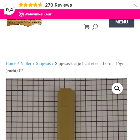
×
270
Reviews
9,4
Home
/
Vuller
/
Stopwas
/ Stopwasstaafje licht eiken, borma 15gr.
(zacht) 02