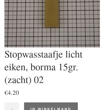
Stopwasstaafje licht
eiken, borma 15gr.
(zacht) 02
€
4.20
Stopwasstaafje
IN WINKELMAND