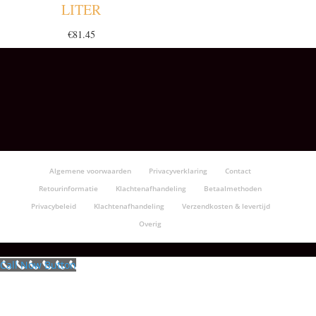
LITER
€
81.45
Algemene voorwaarden
Privacyverklaring
Contact
Retourinformatie
Klachtenafhandeling
Betaalmethoden
Privacybeleid
Klachtenafhandeling
Verzendkosten & levertijd
Overig
Call Now Button