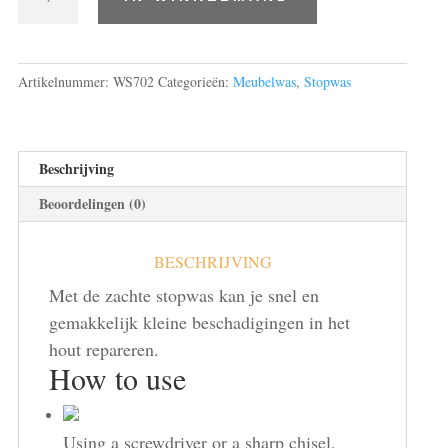
licht
eiken,
borma
15gr.
Artikelnummer:
WS702
Categorieën:
Meubelwas
,
Stopwas
(zacht)
02
aantal
Beschrijving
Beoordelingen (0)
BESCHRIJVING
Met de zachte stopwas kan je snel en
gemakkelijk kleine beschadigingen in het
hout repareren.
How to use
Using a screwdriver or a sharp chisel,