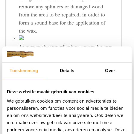
remove any splinters or damaged wood
from the area to be repaired, in order to
form a sound base for the application of
the wax.
To correct the imperfections, cover the area
with the product. To refill small chips,
press the product directly in the hole, with
the aid of a spatula, bring it out to level
Toestemming
Details
Over
off. In case of particularly grained surfaces
one can reproduce the grained effect by
Deze website maakt gebruik van cookies
applying over with a spatula.
We gebruiken cookies om content en advertenties te
personaliseren, om functies voor social media te bieden
Once finished the filling stage, reclean the
en om ons websiteverkeer te analyseren. Ook delen we
wood of grease or surplus filler, using steel
informatie over uw gebruik van onze site met onze
wool”000″ or “0000” to get the furniture
partners voor social media, adverteren en analyse. Deze