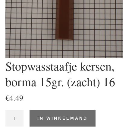
Stopwasstaafje kersen,
borma 15gr. (zacht) 16
€
4.49
Stopwasstaafje
IN WINKELMAND
kersen,
borma
15gr.