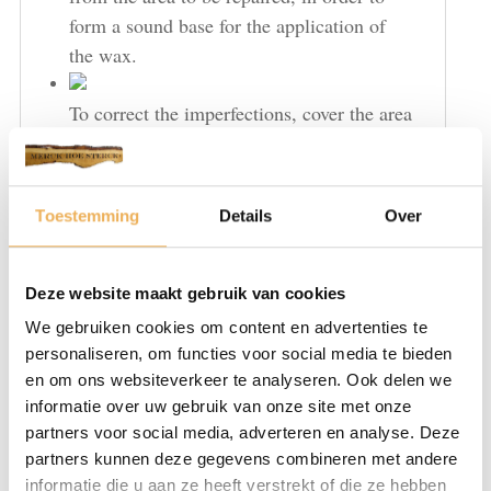
form a sound base for the application of
the wax.
To correct the imperfections, cover the area
with the product. To refill small chips,
press the product directly in the hole, with
the aid of a spatula, bring it out to level
Toestemming
Details
Over
off. In case of particularly grained surfaces
one can reproduce the grained effect by
applying over with a spatula.
Deze website maakt gebruik van cookies
We gebruiken cookies om content en advertenties te
Once finished the filling stage, reclean the
personaliseren, om functies voor social media te bieden
wood of grease or surplus filler, using steel
en om ons websiteverkeer te analyseren. Ook delen we
wool”000″ or “0000” to get the furniture
informatie over uw gebruik van onze site met onze
partners voor social media, adverteren en analyse. Deze
polished evenly.
partners kunnen deze gegevens combineren met andere
informatie die u aan ze heeft verstrekt of die ze hebben