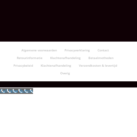
Algemene voorwaarden
Privacyverklaring
Contact
Retourinformatie
Klachtenafhandeling
Betaalmethoden
Privacybeleid
Klachtenafhandeling
Verzendkosten & levertijd
Overig
Call Now Button