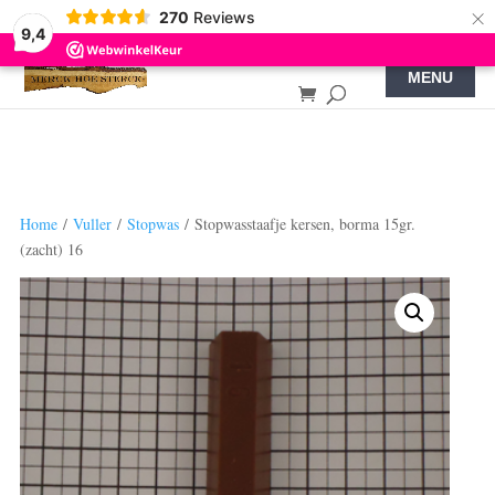
×
270
Reviews
9,4
Home
/
Vuller
/
Stopwas
/ Stopwasstaafje kersen, borma 15gr.
(zacht) 16