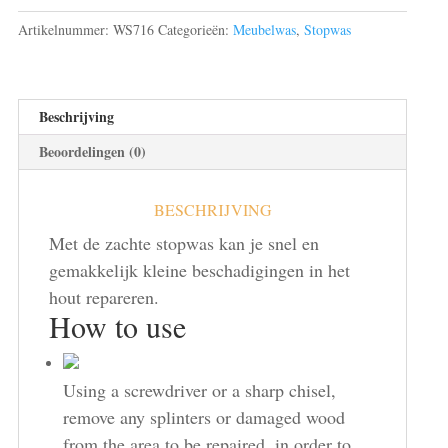
(zacht)
Artikelnummer:
WS716
Categorieën:
Meubelwas
,
Stopwas
16
aantal
Beschrijving
Beoordelingen (0)
BESCHRIJVING
Met de zachte stopwas kan je snel en
gemakkelijk kleine beschadigingen in het
hout repareren.
How to use
Using a screwdriver or a sharp chisel,
remove any splinters or damaged wood
from the area to be repaired, in order to