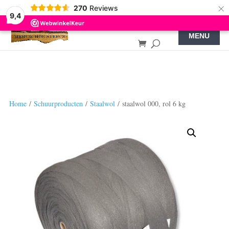
×
270
Reviews
9,4
Home
/
Schuurproducten
/
Staalwol
/ staalwol 000, rol 6 kg