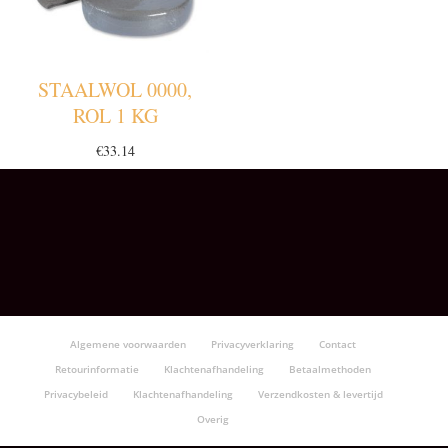
STAALWOL 0000,
ROL 1 KG
€
33.14
Algemene voorwaarden
Privacyverklaring
Contact
Retourinformatie
Klachtenafhandeling
Betaalmethoden
Privacybeleid
Klachtenafhandeling
Verzendkosten & levertijd
Overig