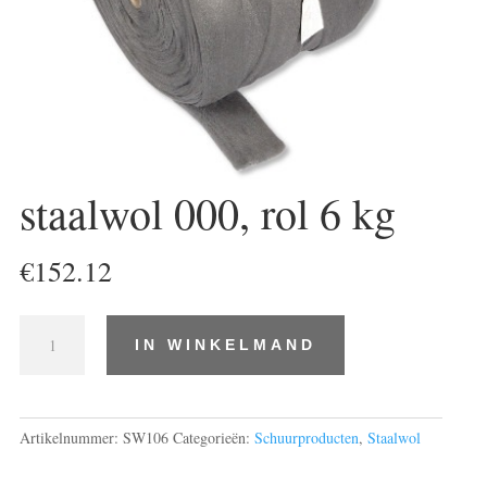
staalwol 000, rol 6 kg
€
152.12
staalwol
IN WINKELMAND
000,
rol
6
kg
Artikelnummer:
SW106
Categorieën:
Schuurproducten
,
Staalwol
aantal