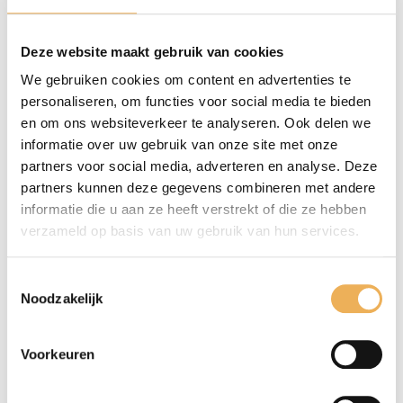
Wees de eerste om “staalwol 0, rol 6 kg” te beoordelen
Je e-mailadres wordt niet gepubliceerd.
Deze website maakt gebruik van cookies
Vereiste velden zijn gemarkeerd met
*
We gebruiken cookies om content en advertenties te
personaliseren, om functies voor social media te bieden
Je waardering
*
en om ons websiteverkeer te analyseren. Ook delen we
informatie over uw gebruik van onze site met onze
partners voor social media, adverteren en analyse. Deze
partners kunnen deze gegevens combineren met andere
informatie die u aan ze heeft verstrekt of die ze hebben
verzameld op basis van uw gebruik van hun services.
Toestemmingsselectie
Noodzakelijk
Voorkeuren
Mijn naam, e-mail en site opslaan in