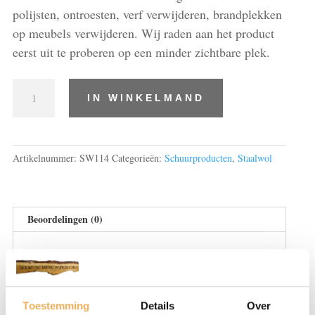
polijsten, ontroesten, verf verwijderen, brandplekken
op meubels verwijderen. Wij raden aan het product
eerst uit te proberen op een minder zichtbare plek.
staalwol
IN WINKELMAND
0,
rol
6
kg
Artikelnummer:
SW114
Categorieën:
Schuurproducten
,
Staalwol
aantal
Beoordelingen (0)
BEOORDELINGEN
Er zijn nog geen beoordelingen.
Toestemming
Details
Over