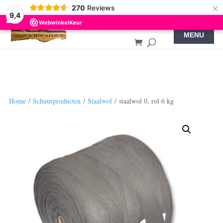
×
270
Reviews
9,4
Home
/
Schuurproducten
/
Staalwol
/ staalwol 0, rol 6 kg