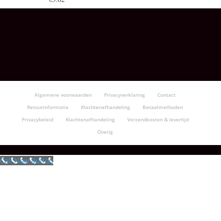
Algemene voorwaarden
Privacyverklaring
Contact
Retourinformatie
Klachtenafhandeling
Betaalmethoden
Privacybeleid
Klachtenafhandeling
Verzendkosten & levertijd
Overig
Call Now Button