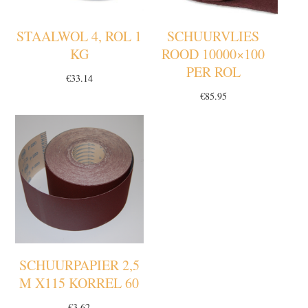
STAALWOL 4, ROL 1
SCHUURVLIES
KG
ROOD 10000×100
PER ROL
€
33.14
€
85.95
SCHUURPAPIER 2,5
M X115 KORREL 60
€
3.62