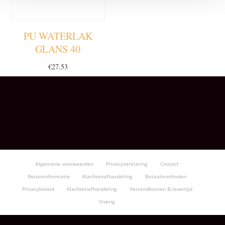
PU WATERLAK
GLANS 40
€
27.53
Algemene voorwaarden
Privacyverklaring
Contact
Retourinformatie
Klachtenafhandeling
Betaalmethoden
Privacybeleid
Klachtenafhandeling
Verzendkosten & levertijd
Overig