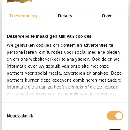
Toestemming
Details
Over
Beschrijving
Beoordelingen (0)
Deze website maakt gebruik van cookies
We gebruiken cookies om content en advertenties te
BESCHRIJVING
personaliseren, om functies voor social media te bieden
Insteek meubel sloten voor linkse- rechtse
en om ons websiteverkeer te analyseren. Ook delen we
deuren en lades.
informatie over uw gebruik van onze site met onze
partners voor social media, adverteren en analyse. Deze
Doornmaten 20, 25, 30, 35, 40, 45, 50, 60,
partners kunnen deze gegevens combineren met andere
70 mm
informatie die u aan ze heeft verstrekt of die ze hebben
verzameld op basis van uw gebruik van hun services.
Toestemmingsselectie
GERELATEERDE PRODUCTEN
Noodzakelijk