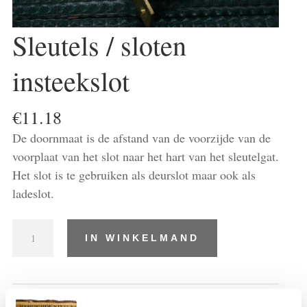
Sleutels / sloten
insteekslot
€
11.18
De doornmaat is de afstand van de voorzijde van de
voorplaat van het slot naar het hart van het sleutelgat.
Het slot is te gebruiken als deurslot maar ook als
ladeslot.
Sleutels
IN WINKELMAND
/
sloten
insteekslot
aantal
Artikelnummer:
WR-1
Categorieën:
Meubelbeslag
,
Sloten