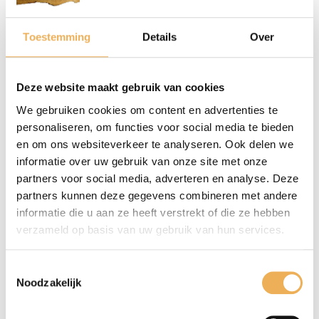
BEOORDELINGEN
Toestemming
Details
Over
Er zijn nog geen beoordelingen.
Deze website maakt gebruik van cookies
Wees de eerste om “Sleutelgat plaatje” te beoordelen
We gebruiken cookies om content en advertenties te
Je e-mailadres wordt niet gepubliceerd.
personaliseren, om functies voor social media te bieden
Vereiste velden zijn gemarkeerd met
*
en om ons websiteverkeer te analyseren. Ook delen we
informatie over uw gebruik van onze site met onze
Je waardering
*
partners voor social media, adverteren en analyse. Deze
partners kunnen deze gegevens combineren met andere
informatie die u aan ze heeft verstrekt of die ze hebben
verzameld op basis van uw gebruik van hun services.
Toestemmingsselectie
Noodzakelijk