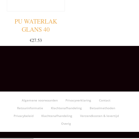
PU WATERLAK
GLANS 40
€
27.53
Algemene voorwaarden
Privacyverklaring
Contact
Retourinformatie
Klachtenafhandeling
Betaalmethoden
Privacybeleid
Klachtenafhandeling
Verzendkosten & levertijd
Overig