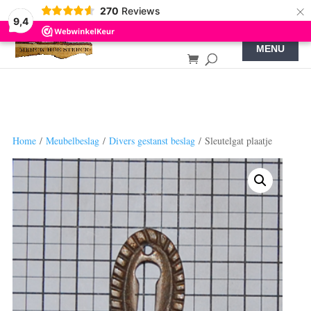
×
270
Reviews
9,4
Home
/
Meubelbeslag
/
Divers gestanst beslag
/ Sleutelgat plaatje