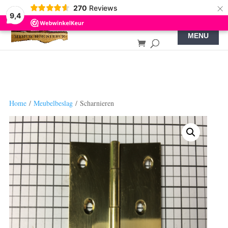
×
270
Reviews
9,4
Home
/
Meubelbeslag
/ Scharnieren