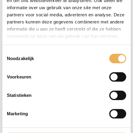
en om ons websiteverkeer te analyseren. Ook delen we
informatie over uw gebruik van onze site met onze
partners voor social media, adverteren en analyse. Deze
partners kunnen deze gegevens combineren met andere
informatie die u aan ze heeft verstrekt of die ze hebben
verzameld op basis van uw gebruik van hun services.
Mijn naam, e-mail en site opslaan in
Toestemmingsselectie
Noodzakelijk
deze browser voor de volgende keer wanneer
ik een reactie plaats.
Voorkeuren
Statistieken
Marketing
GERELATEERDE PRODUCTEN