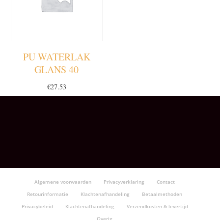
PU WATERLAK
GLANS 40
€
27.53
Algemene voorwaarden
Privacyverklaring
Contact
Retourinformatie
Klachtenafhandeling
Betaalmethoden
Privacybeleid
Klachtenafhandeling
Verzendkosten & levertijd
Overig