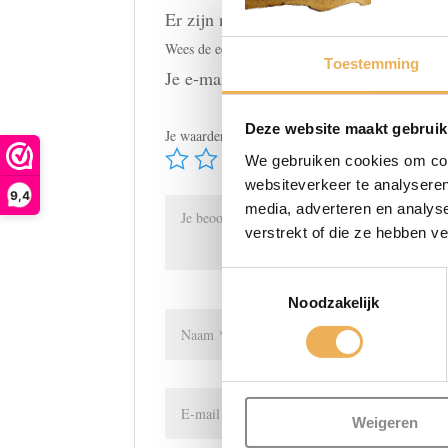
Er zijn nog geen beoordelingen.
Wees de eerste om “Scharnieren” te beoordelen
Toestemming
Je e-mailadres wordt niet gepubliceerd
Deze website maakt gebruik
Je waardering
*
We gebruiken cookies om cont
websiteverkeer te analyseren
9,4
media, adverteren en analys
verstrekt of die ze hebben v
Toestemmingsselectie
Noodzakelijk
Weigeren