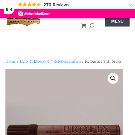
×
270
Reviews
9,4
Home
/
Beits & kleurstof
/
Retouceerstiften
/ Retoucheerstift bruin