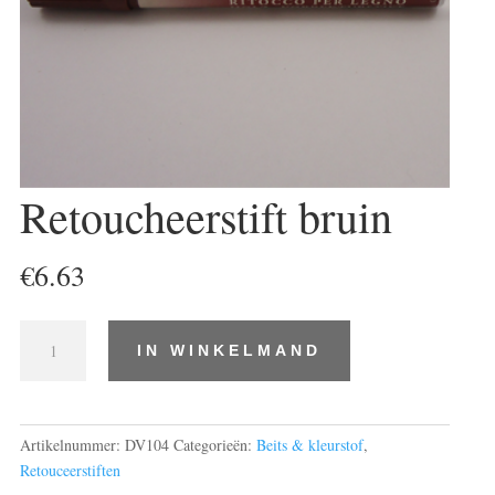
Retoucheerstift bruin
€
6.63
Retoucheerstift
IN WINKELMAND
bruin
aantal
Artikelnummer:
DV104
Categorieën:
Beits & kleurstof
,
Retouceerstiften