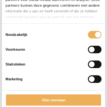
partners kunnen deze gegevens combineren met andere
Wacht een paar seconden en veeg
informatie die u aan ze heeft verstrekt of die ze hebben
overtollige verf af met een zachte doek.
verzameld op basis van uw gebruik van hun services.
Eenmaal droog, kan elke verdere
afwerking worden uitgevoerd, vernissen,
Toestemmingsselectie
waxen, enz. Sluit de dop na gebruik goed
Noodzakelijk
af.
Voorkeuren
Statistieken
GERELATEERDE PRODUCTEN
Marketing
Alles toestaan