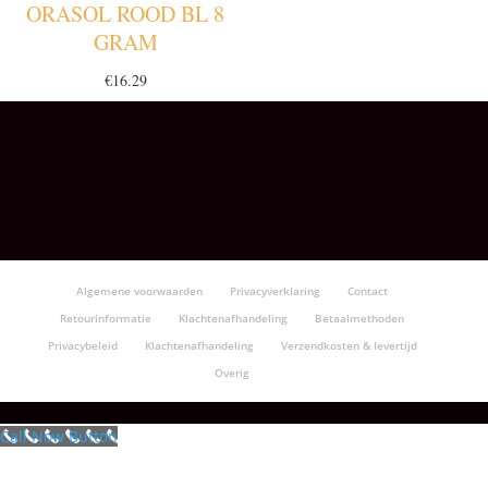
ORASOL ROOD BL 8
GRAM
€
16.29
Algemene voorwaarden
Privacyverklaring
Contact
Retourinformatie
Klachtenafhandeling
Betaalmethoden
Privacybeleid
Klachtenafhandeling
Verzendkosten & levertijd
Overig
Call Now Button