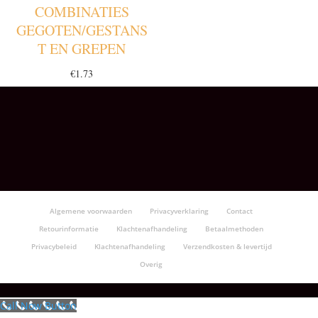
COMBINATIES
GEGOTEN/GESTANS
T EN GREPEN
€
1.73
Algemene voorwaarden
Privacyverklaring
Contact
Retourinformatie
Klachtenafhandeling
Betaalmethoden
Privacybeleid
Klachtenafhandeling
Verzendkosten & levertijd
Overig
Call Now Button