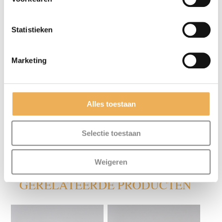
Statistieken
Marketing
Mijn naam, e-mail en site opslaan in
deze browser voor de volgende keer wanneer
ik een reactie plaats.
Alles toestaan
Selectie toestaan
Weigeren
GERELATEERDE PRODUCTEN