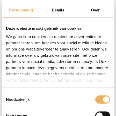
Toestemming
Details
Over
BEOORDELINGEN
Deze website maakt gebruik van cookies
Er zijn nog geen beoordelingen.
Wees de eerste om “ladetrekker” te beoordelen
We gebruiken cookies om content en advertenties te
Je e-mailadres wordt niet gepubliceerd.
personaliseren, om functies voor social media te bieden
en om ons websiteverkeer te analyseren. Ook delen we
Vereiste velden zijn gemarkeerd met
*
informatie over uw gebruik van onze site met onze
partners voor social media, adverteren en analyse. Deze
Je waardering
*
partners kunnen deze gegevens combineren met andere
informatie die u aan ze heeft verstrekt of die ze hebben
verzameld op basis van uw gebruik van hun services.
Toestemmingsselectie
Noodzakelijk
Voorkeuren