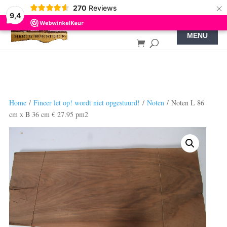
×
270
Reviews
9,4
Home
/
Fineer let op! wordt niet opgestuurd!
/
Noten
/ Noten L 86
cm x B 36 cm € 27.95 pm2