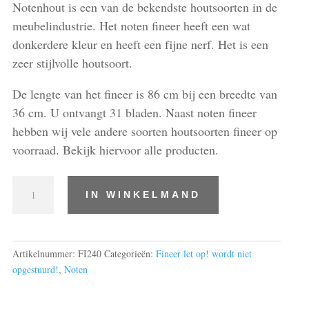
Notenhout is een van de bekendste houtsoorten in de
meubelindustrie. Het noten fineer heeft een wat
donkerdere kleur en heeft een fijne nerf. Het is een
zeer stijlvolle houtsoort.
De lengte van het fineer is 86 cm bij een breedte van
36 cm. U ontvangt 31 bladen. Naast noten fineer
hebben wij vele andere soorten houtsoorten fineer op
voorraad. Bekijk hiervoor alle producten.
Noten
IN WINKELMAND
L
86
cm
x
Artikelnummer:
FI240
Categorieën:
Fineer let op! wordt niet
B
opgestuurd!
,
Noten
36
cm