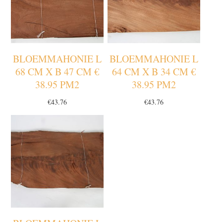
BLOEMMAHONIE L
BLOEMMAHONIE L
68 CM X B 47 CM €
64 CM X B 34 CM €
38.95 PM2
38.95 PM2
€
43.76
€
43.76