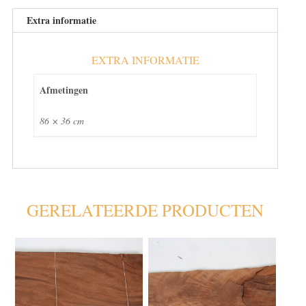
€
27.95
Extra informatie
pm2
aantal
EXTRA INFORMATIE
Afmetingen
86 × 36 cm
GERELATEERDE PRODUCTEN