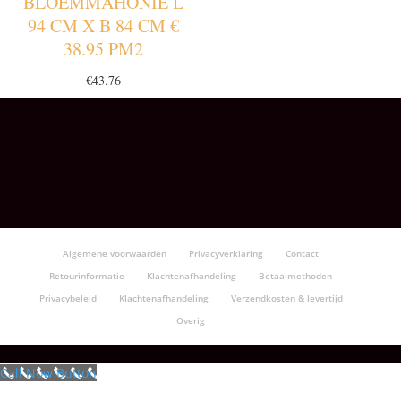
BLOEMMAHONIE L
94 CM X B 84 CM €
38.95 PM2
€
43.76
Algemene voorwaarden
Privacyverklaring
Contact
Retourinformatie
Klachtenafhandeling
Betaalmethoden
Privacybeleid
Klachtenafhandeling
Verzendkosten & levertijd
Overig
Call Now Button