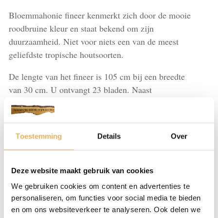
Bloemmahonie fineer kenmerkt zich door de mooie
roodbruine kleur en staat bekend om zijn
duurzaamheid. Niet voor niets een van de meest
geliefdste tropische houtsoorten.
De lengte van het fineer is 105 cm bij een breedte
van 30 cm. U ontvangt 23 bladen. Naast
bloemmahonie fineer hebben wij vele andere soorten
houtsoorten fineer op voorraad. Bekijk hiervoor alle
producten.
Toestemming
Details
Over
Bloemmahonie
IN WINKELMAND
L
Deze website maakt gebruik van cookies
105
cm
We gebruiken cookies om content en advertenties te
x
personaliseren, om functies voor social media te bieden
Artikelnummer:
FI115
Categorieën:
Bloemmahonie
,
Fineer let op!
B
en om ons websiteverkeer te analyseren. Ook delen we
wordt niet opgestuurd!