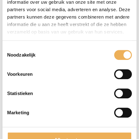
30
informatie over uw gebruik van onze site met onze
cm
partners voor social media, adverteren en analyse. Deze
€
partners kunnen deze gegevens combineren met andere
38.95
Extra informatie
informatie die u aan ze heeft verstrekt of die ze hebben
pm2
verzameld op basis van uw gebruik van hun services.
aantal
EXTRA INFORMATIE
Toestemmingsselectie
Noodzakelijk
Afmetingen
105 × 30 cm
Voorkeuren
Statistieken
GERELATEERDE PRODUCTEN
Marketing