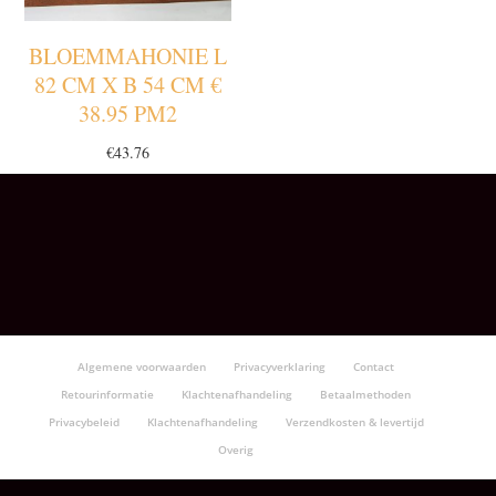
BLOEMMAHONIE L
82 CM X B 54 CM €
38.95 PM2
€
43.76
Algemene voorwaarden
Privacyverklaring
Contact
Retourinformatie
Klachtenafhandeling
Betaalmethoden
Privacybeleid
Klachtenafhandeling
Verzendkosten & levertijd
Overig