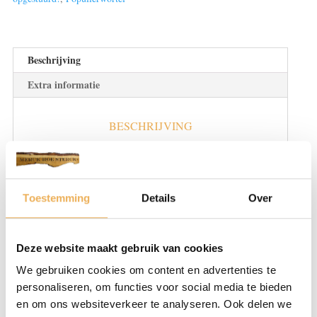
14
cm
23
bladen
Beschrijving
€
Extra informatie
38.95
pm2
aantal
BESCHRIJVING
Populieren kunnen het beste groeien in
voedselrijke en vochtige grond. Ze bezitten
brede, gekartelde bladeren, waarbij ze ook
Toestemming
Details
Over
bloemen kunnen groeien. Er zijn
verscheidene soorten populier bomen, maar
het populierhout verschilt weinig onderling.
Deze website maakt gebruik van cookies
Het is grijzig wit van kleur en licht van
We gebruiken cookies om content en advertenties te
gewicht. Het kan perfect gebruikt worden
personaliseren, om functies voor social media te bieden
voor het maken van verpakkingsmaterialen,
en om ons websiteverkeer te analyseren. Ook delen we