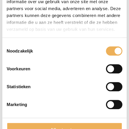
kratten, kistjes e.d., papier en karton.
informatie over uw gebruik van onze site met onze
Daarnaast kan het ook worden gebruikt voor
partners voor social media, adverteren en analyse. Deze
partners kunnen deze gegevens combineren met andere
fineer, triplex, lucifers en klompen. De
informatie die u aan ze heeft verstrekt of die ze hebben
populierwortel is een veelzijdig product die
verzameld op basis van uw gebruik van hun services.
voor verschillende doeleinden gebruikt kan
worden. Naast de vele functies van de
Toestemmingsselectie
populierwortel, ziet deze er bovendien ook
Noodzakelijk
nog eens mooi uit. Bij restauratieproducten
verkopen wij de afmeting populierwortel die
Voorkeuren
u nodig hebt.
Statistieken
GERELATEERDE PRODUCTEN
Marketing