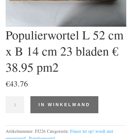
Populierwortel L 52 cm
x B 14 cm 23 bladen €
38.95 pm2
€
43.76
Populierwortel
IN WINKELMAND
L
52
cm
x
Artikelnummer:
FI226
Categorieën:
Fineer let op! wordt niet
B
opgestuurd!
,
Populierwortel