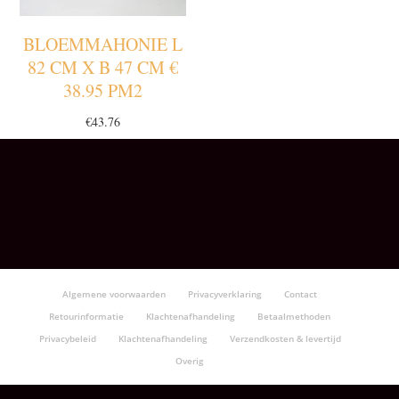
BLOEMMAHONIE L
82 CM X B 47 CM €
38.95 PM2
€
43.76
Algemene voorwaarden
Privacyverklaring
Contact
Retourinformatie
Klachtenafhandeling
Betaalmethoden
Privacybeleid
Klachtenafhandeling
Verzendkosten & levertijd
Overig