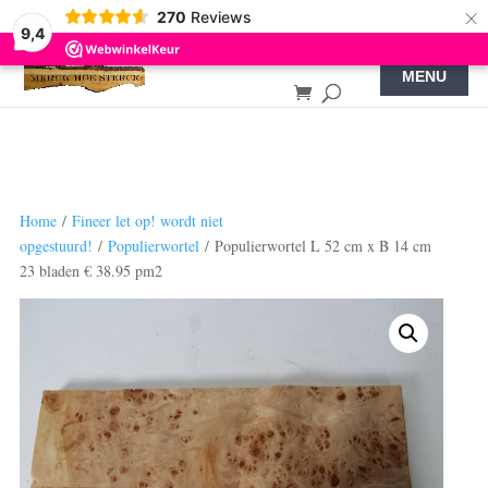
×
270
Reviews
9,4
Home
/
Fineer let op! wordt niet
opgestuurd!
/
Populierwortel
/ Populierwortel L 52 cm x B 14 cm
23 bladen € 38.95 pm2