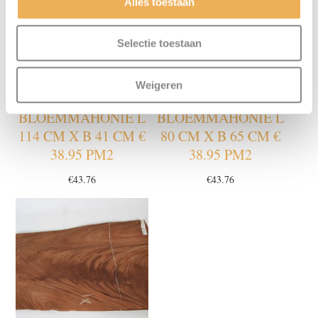
Alles toestaan
Selectie toestaan
Weigeren
BLOEMMAHONIE L
BLOEMMAHONIE L
114 CM X B 41 CM €
80 CM X B 65 CM €
38.95 PM2
38.95 PM2
€
43.76
€
43.76