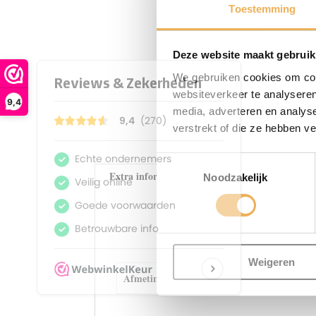
Toestemming
Deze website maakt gebruik
We gebruiken cookies om cont
websiteverkeer te analyseren
9,4
media, adverteren en analys
verstrekt of die ze hebben v
Toestemmingsselectie
Extra informatie
Noodzakelijk
E
Weigeren
Afmetingen
48 × 26 cm