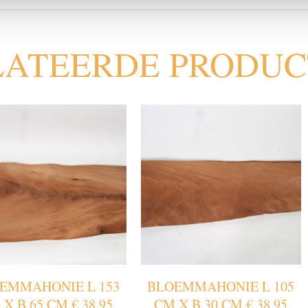
LATEERDE PRODU
EMMAHONIE L 153
BLOEMMAHONIE L 105
X B 65 CM € 38.95
CM X B 30 CM € 38.95