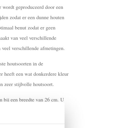
neer wordt geproduceerd door een
jden zodat er een dunne houten
ptimaal benut zodat er geen
aakt van veel verschillende
n veel verschillende afmetingen.
ste houtsoorten in de
er heeft een wat donkerdere kleur
n zeer stijlvolle houtsoort.
cm bij een breedte van 26 cm. U
 fineer hebben wij vele andere
orraad. Bekijk hiervoor alle