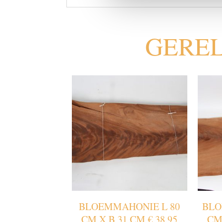
GERE
BLOEMMAHONIE L 80
BLO
CM X B 31 CM € 38.95
CM 