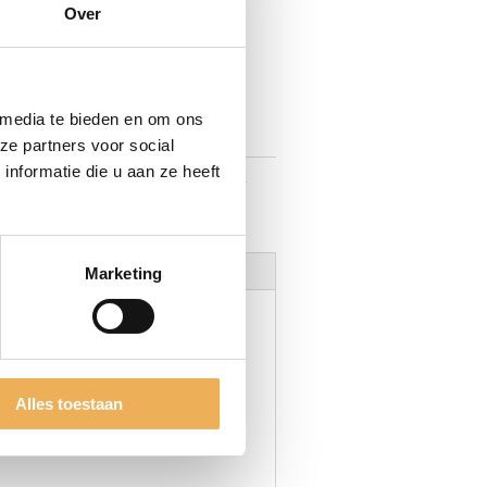
Over
MAND
 media te bieden en om ons
ze partners voor social
nformatie die u aan ze heeft
er let op! wordt niet opgestuurd!
,
Noten
Marketing
Alles toestaan