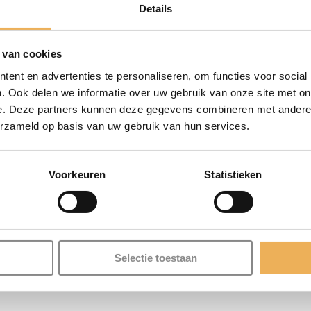
producten.
Details
Noten
IN WINKEL
 van cookies
L
48
ent en advertenties te personaliseren, om functies voor social
cm
. Ook delen we informatie over uw gebruik van onze site met on
x
e. Deze partners kunnen deze gegevens combineren met andere i
Artikelnummer:
FI145
Categorieën:
Fine
B
erzameld op basis van uw gebruik van hun services.
26
cm
€
Voorkeuren
Statistieken
28.95
pm2
XTRA INFORMATIE
aantal
Selectie toestaan