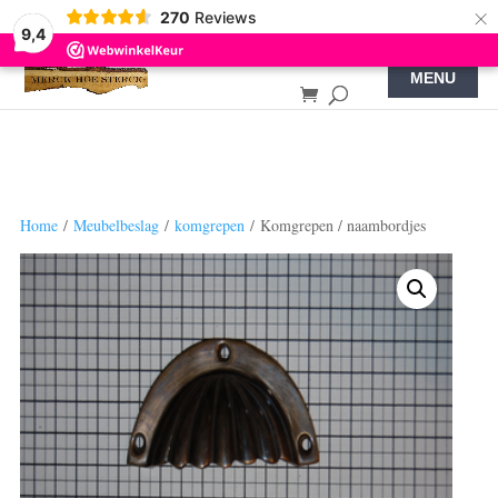
×
270
Reviews
9,4
Home
/
Meubelbeslag
/
komgrepen
/ Komgrepen / naambordjes