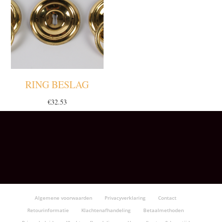
RING BESLAG
€
32.53
Algemene voorwaarden
Privacyverklaring
Contact
Retourinformatie
Klachtenafhandeling
Betaalmethoden