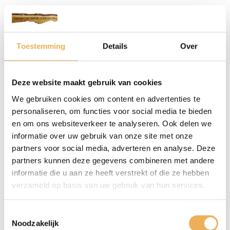
Beoordelingen (0)
Toestemming
Details
Over
BEOORDELINGEN
Deze website maakt gebruik van cookies
Er zijn nog geen beoordelingen.
We gebruiken cookies om content en advertenties te
personaliseren, om functies voor social media te bieden
Wees de eerste om “Komgrepen / naambordjes” te
en om ons websiteverkeer te analyseren. Ook delen we
beoordelen
informatie over uw gebruik van onze site met onze
Je e-mailadres wordt niet gepubliceerd.
partners voor social media, adverteren en analyse. Deze
Vereiste velden zijn gemarkeerd met
*
partners kunnen deze gegevens combineren met andere
informatie die u aan ze heeft verstrekt of die ze hebben
Je waardering
*
verzameld op basis van uw gebruik van hun services.
Toestemmingsselectie
Noodzakelijk