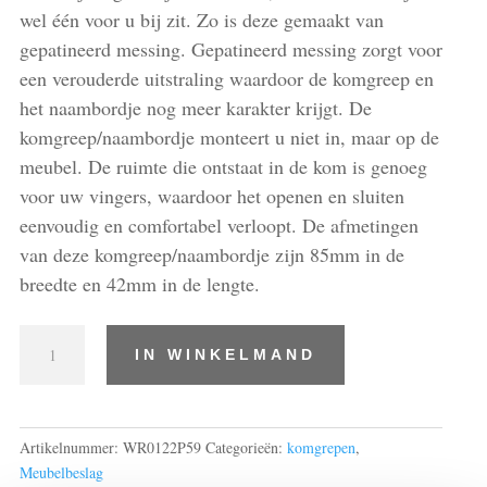
wel één voor u bij zit. Zo is deze gemaakt van
gepatineerd messing. Gepatineerd messing zorgt voor
een verouderde uitstraling waardoor de komgreep en
het naambordje nog meer karakter krijgt. De
komgreep/naambordje monteert u niet in, maar op de
meubel. De ruimte die ontstaat in de kom is genoeg
voor uw vingers, waardoor het openen en sluiten
eenvoudig en comfortabel verloopt. De afmetingen
van deze komgreep/naambordje zijn 85mm in de
breedte en 42mm in de lengte.
Komgrepen
IN WINKELMAND
/
naambordjes
aantal
Artikelnummer:
WR0122P59
Categorieën:
komgrepen
,
Meubelbeslag