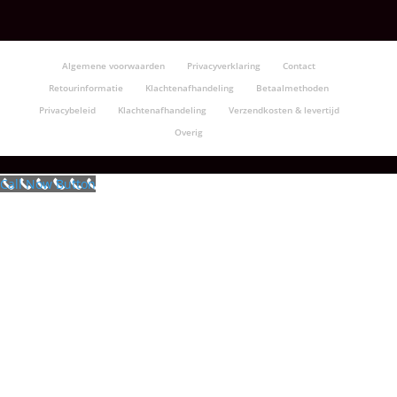
Algemene voorwaarden
Privacyverklaring
Contact
Retourinformatie
Klachtenafhandeling
Betaalmethoden
Privacybeleid
Klachtenafhandeling
Verzendkosten & levertijd
Overig
Call Now Button