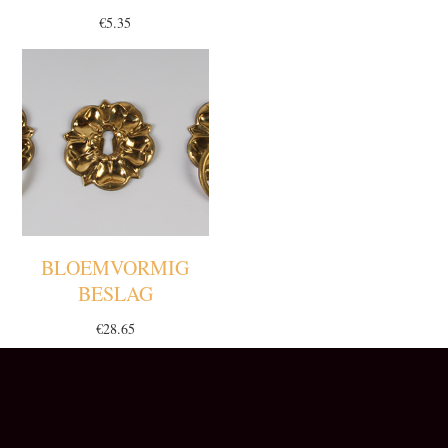
€
5.35
BLOEMVORMIG
BESLAG
€
28.65