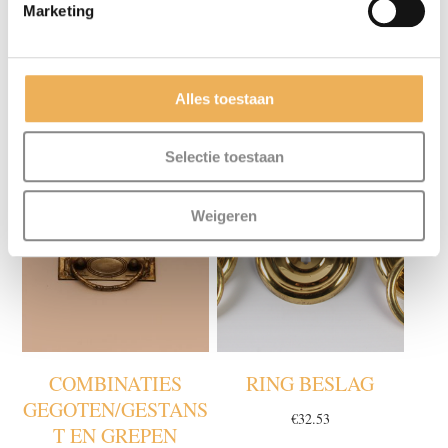
Marketing
Alles toestaan
GERELATEERDE PRODUCTEN
Selectie toestaan
Weigeren
COMBINATIES
RING BESLAG
GEGOTEN/GESTANS
€
32.53
T EN GREPEN