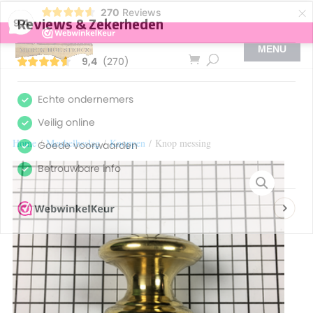
×
270
Reviews
9,4
Home
/
Meubelbeslag
/
Knoppen
/ Knop messing