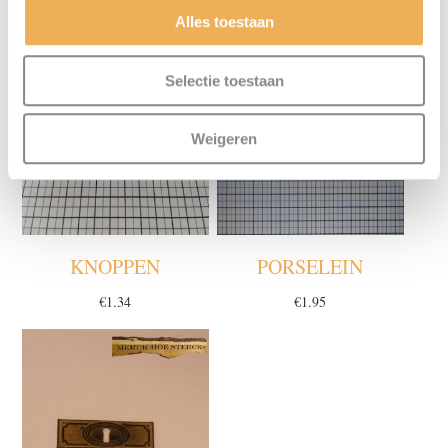
GERELATEERDE PRODUCTEN
Alles toestaan
Selectie toestaan
Weigeren
KNOPPEN
PORSELEIN
€
1.34
€
1.95