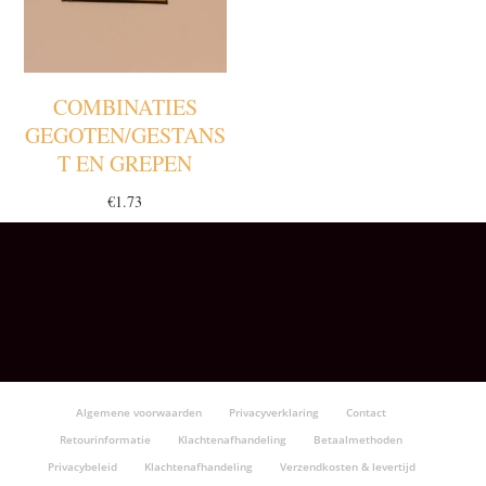
COMBINATIES
GEGOTEN/GESTANS
T EN GREPEN
€
1.73
Algemene voorwaarden
Privacyverklaring
Contact
Retourinformatie
Klachtenafhandeling
Betaalmethoden
Privacybeleid
Klachtenafhandeling
Verzendkosten & levertijd