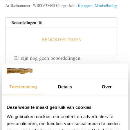
Artikelnummer:
WR0063M80
Categorieën:
Knoppen
,
Meubelbeslag
Beoordelingen (0)
BEOORDELINGEN
Er zijn nog geen beoordelingen.
Wees de eerste om “Knop messing” te beoordelen
Je e-mailadres wordt niet gepubliceerd.
Vereiste velden zijn gemarkeerd met
*
Toestemming
Details
Over
Je waardering
*
Deze website maakt gebruik van cookies
We gebruiken cookies om content en advertenties te
personaliseren, om functies voor social media te bieden