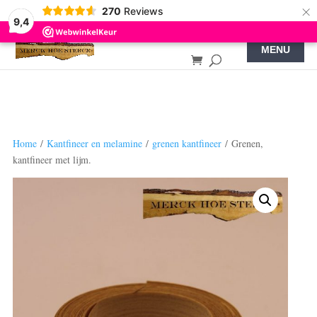
×
270
Reviews
9,4
Home
/
Kantfineer en melamine
/
grenen kantfineer
/ Grenen,
kantfineer met lijm.