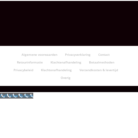
€5.95
tot
€145.95
Algemene voorwaarden
Privacyverklaring
Contact
Retourinformatie
Klachtenafhandeling
Betaalmethoden
Privacybeleid
Klachtenafhandeling
Verzendkosten & levertijd
Overig
Call Now Button