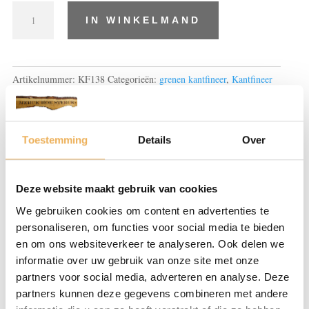
Grenen,
IN WINKELMAND
kantfineer
met
lijm.
aantal
Artikelnummer:
KF138
Categorieën:
grenen kantfineer
,
Kantfineer
en melamine
Tags:
ècht hout
,
Grenen
,
grenenhout
,
kantenband
,
kantfineer
,
lijm
,
voorgelijmd
Toestemming
Details
Over
Beschrijving
Deze website maakt gebruik van cookies
Extra informatie
We gebruiken cookies om content en advertenties te
Beoordelingen (0)
personaliseren, om functies voor social media te bieden
en om ons websiteverkeer te analyseren. Ook delen we
BESCHRIJVING
informatie over uw gebruik van onze site met onze
partners voor social media, adverteren en analyse. Deze
Grenen kantenfineer om eenvoudig zelf
partners kunnen deze gegevens combineren met andere
fineer op de zijkanten van een plank aan te