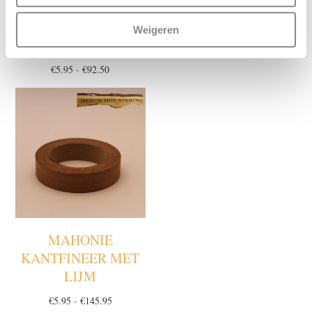
EIKEN,
MELAMINE ZWART
KANTFINEER MET
MET LIJM
Weigeren
LIJM
Prijsklasse:
€
4.82
-
€
64.15
€4.82
Prijsklasse:
€
5.95
-
€
92.50
tot
€5.95
€64.15
tot
€92.50
MAHONIE
KANTFINEER MET
LIJM
Prijsklasse:
€
5.95
-
€
145.95