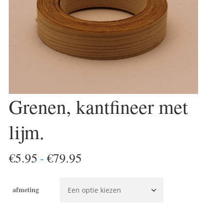
Grenen, kantfineer met
lijm.
Prijsklasse:
€
5.95
-
€
79.95
€5.95
tot
afmeting
€79.95