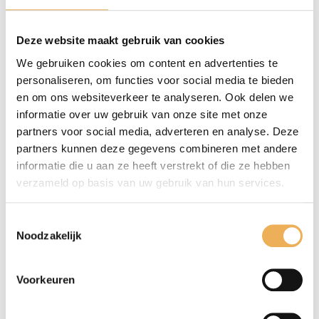
Beschrijving
Deze website maakt gebruik van cookies
We gebruiken cookies om content en advertenties te
Extra informatie
personaliseren, om functies voor social media te bieden
Beoordelingen (0)
en om ons websiteverkeer te analyseren. Ook delen we
informatie over uw gebruik van onze site met onze
BESCHRIJVING
partners voor social media, adverteren en analyse. Deze
partners kunnen deze gegevens combineren met andere
Ethanol is een soort alcohol. Deze brandstof
informatie die u aan ze heeft verstrekt of die ze hebben
bevat puur ethanol en wordt zo zuiver
verzameld op basis van uw gebruik van hun services.
mogelijke gehouden, zonder toevoeging van
water. Daarnaast ook uitermate geschikt
Toestemmingsselectie
voor het reinigen en ontsmetten van
Noodzakelijk
instrumenten, werkbladen (wel naspoelen),
interieur, maar ook als toevoeging op
Voorkeuren
reinigingsmiddelen. Dit product is
regelmatig getest en garandeert daardoor een