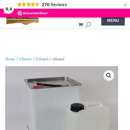
×
270
Reviews
9,4
Home
/
Chemie
/
Ethanol
/ ethanol