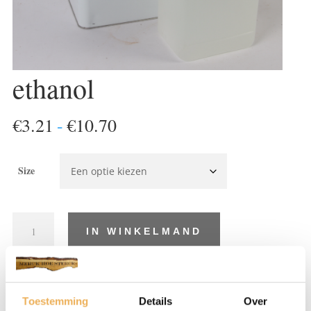
ethanol
Prijsklasse:
€
3.21
-
€
10.70
€3.21
tot
Size
€10.70
ethanol
IN WINKELMAND
aantal
Artikelnummer:
PT105
Categorie:
Ethanol
Toestemming
Details
Over