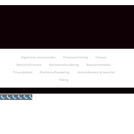
Algemene voorwaarden
Privacyverklaring
Contact
Retourinformatie
Klachtenafhandeling
Betaalmethoden
Privacybeleid
Klachtenafhandeling
Verzendkosten & levertijd
Overig
Call Now Button