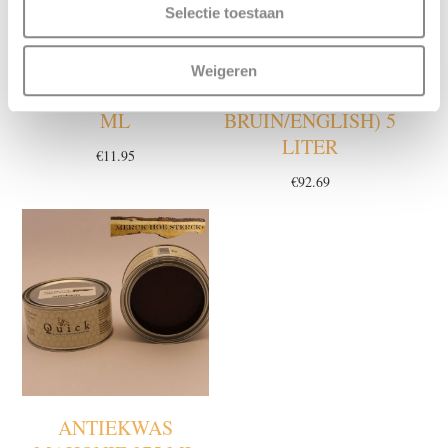
Selectie toestaan
ANTIEKWAS
ANTIEKKLEURWAS
Weigeren
LICHTBRUIN 375
NO 7 (OUD SPAANS
ML
BRUIN/ENGLISH) 5
LITER
€
11.95
€
92.69
ANTIEKWAS