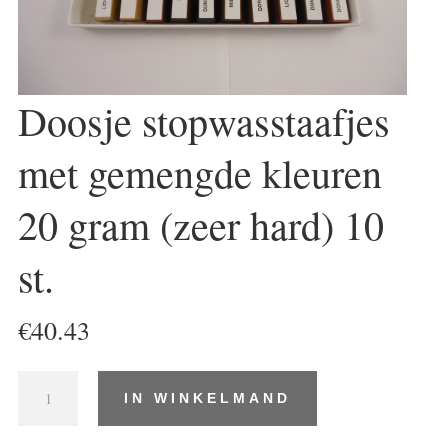
Doosje stopwasstaafjes
met gemengde kleuren
20 gram (zeer hard) 10
st.
€
40.43
Doosje
IN WINKELMAND
stopwasstaafjes
met