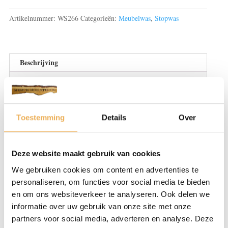
gemengde
kleuren
Artikelnummer:
WS266
Categorieën:
Meubelwas
,
Stopwas
20
gram
(zeer
hard)
Beschrijving
10
Beoordelingen (0)
st.
aantal
BESCHRIJVING
Toestemming
Details
Over
Stopwas heeft als voornaamste functie om
kleine beschadigingen in meubels te
herstellen. Stopwas is een vorm van was die
Deze website maakt gebruik van cookies
duidelijk steviger is dan meubelwas. Hierbij
We gebruiken cookies om content en advertenties te
zijn er twee soorten stopwas, een harde en
personaliseren, om functies voor social media te bieden
een zachte variant. Deze worden geleverd in
en om ons websiteverkeer te analyseren. Ook delen we
informatie over uw gebruik van onze site met onze
verschillende kleuren. Het verschil is dat het
partners voor social media, adverteren en analyse. Deze
mogelijk is om over zachte stopwas heen te