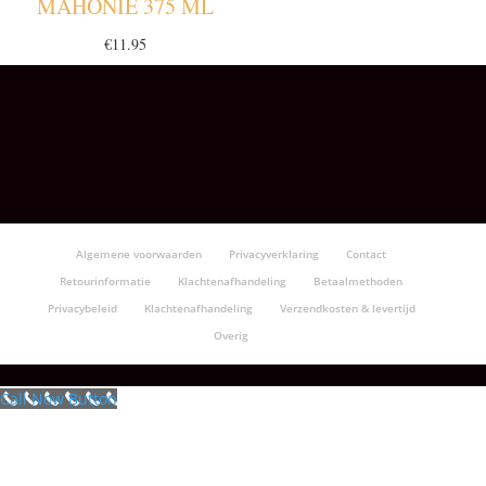
MAHONIE 375 ML
€
11.95
Algemene voorwaarden
Privacyverklaring
Contact
Retourinformatie
Klachtenafhandeling
Betaalmethoden
Privacybeleid
Klachtenafhandeling
Verzendkosten & levertijd
Overig
Call Now Button