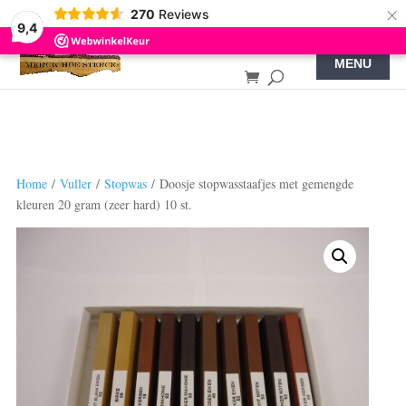
×
270
Reviews
9,4
Home
/
Vuller
/
Stopwas
/ Doosje stopwasstaafjes met gemengde
kleuren 20 gram (zeer hard) 10 st.