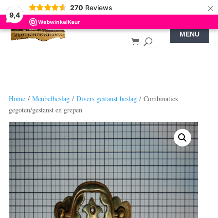
×
270
Reviews
9,4
Home
/
Meubelbeslag
/
Divers gestanst beslag
/ Combinaties
gegoten/gestanst en grepen