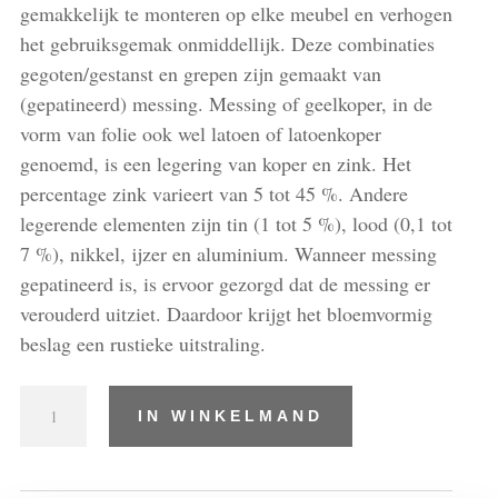
gemakkelijk te monteren op elke meubel en verhogen
het gebruiksgemak onmiddellijk. Deze combinaties
gegoten/gestanst en grepen zijn gemaakt van
(gepatineerd) messing. Messing of geelkoper, in de
vorm van folie ook wel latoen of latoenkoper
genoemd, is een legering van koper en zink. Het
percentage zink varieert van 5 tot 45 %. Andere
legerende elementen zijn tin (1 tot 5 %), lood (0,1 tot
7 %), nikkel, ijzer en aluminium. Wanneer messing
gepatineerd is, is ervoor gezorgd dat de messing er
verouderd uitziet. Daardoor krijgt het bloemvormig
beslag een rustieke uitstraling.
Combinaties
IN WINKELMAND
gegoten/gestanst
en
grepen