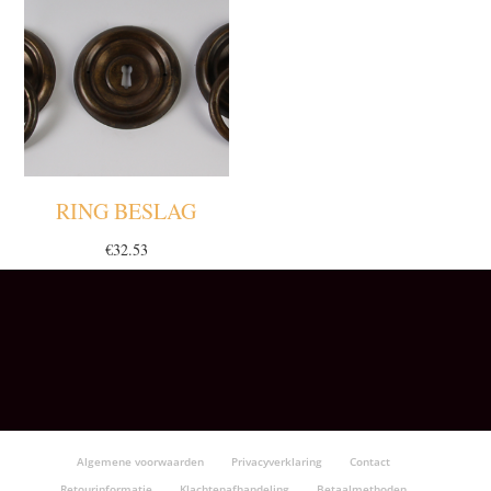
RING BESLAG
€
32.53
Algemene voorwaarden
Privacyverklaring
Contact
Retourinformatie
Klachtenafhandeling
Betaalmethoden