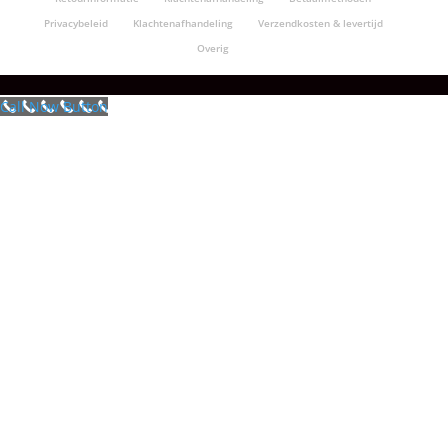
Privacybeleid
Klachtenafhandeling
Verzendkosten & levertijd
Overig
Call Now Button