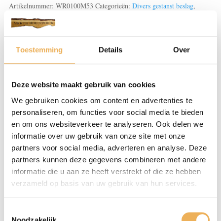
aantal
Artikelnummer:
WR0100M53
Categorieën:
Divers gestanst beslag
,
Meubelbeslag
Toestemming
Details
Over
Beoordelingen (0)
Deze website maakt gebruik van cookies
BEOORDELINGEN
We gebruiken cookies om content en advertenties te
personaliseren, om functies voor social media te bieden
Er zijn nog geen beoordelingen.
en om ons websiteverkeer te analyseren. Ook delen we
Wees de eerste om “Combinaties gegoten/gestanst en
informatie over uw gebruik van onze site met onze
grepen” te beoordelen
partners voor social media, adverteren en analyse. Deze
Je e-mailadres wordt niet gepubliceerd.
partners kunnen deze gegevens combineren met andere
Vereiste velden zijn gemarkeerd met
*
informatie die u aan ze heeft verstrekt of die ze hebben
verzameld op basis van uw gebruik van hun services.
Je waardering
*
Toestemmingsselectie
Noodzakelijk