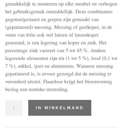
gemakkelijk te monteren op elke meubel en verhogen
het gebruiksgemak onmiddellijk. Deze combinaties
gegoten/gestanst en grepen zijn gemaakt van
(gepatineerd) messing. Messing of geelkoper, in de
vorm van folie ook wel latoen of latoenkoper
genoemd, is een legering van koper en zink. Het
percentage zink varieert van 5 tot 45 %. Andere
legerende elementen zijn tin (1 tot 5 %), lood (0,1 tot
7 %), nikkel, ijzer en aluminium. Wanneer messing
gepatineerd is, is ervoor gezorgd dat de messing er
verouderd uitziet. Daardoor krijgt het bloemvormig
beslag een rustieke uitstraling.
Combinaties
IN WINKELMAND
gegoten/gestanst
en
grepen