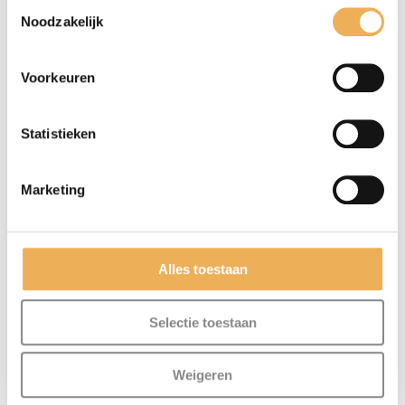
Toestemmingsselectie
Noodzakelijk
Voorkeuren
Statistieken
Marketing
Mijn naam, e-mail en site opslaan in
Alles toestaan
deze browser voor de volgende keer wanneer
ik een reactie plaats.
Selectie toestaan
Weigeren