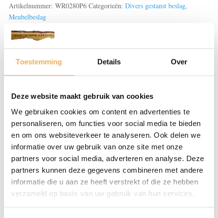
aantal
Artikelnummer:
WR0280P6
Categorieën:
Divers gestanst beslag
,
Meubelbeslag
Beoordelingen (0)
Toestemming
Details
Over
BEOORDELINGEN
Deze website maakt gebruik van cookies
We gebruiken cookies om content en advertenties te
Er zijn nog geen beoordelingen.
personaliseren, om functies voor social media te bieden
Wees de eerste om “Combinaties gegoten/gestanst en
en om ons websiteverkeer te analyseren. Ook delen we
grepen” te beoordelen
informatie over uw gebruik van onze site met onze
Je e-mailadres wordt niet gepubliceerd.
partners voor social media, adverteren en analyse. Deze
Vereiste velden zijn gemarkeerd met
*
partners kunnen deze gegevens combineren met andere
informatie die u aan ze heeft verstrekt of die ze hebben
Je waardering
*
verzameld op basis van uw gebruik van hun services.