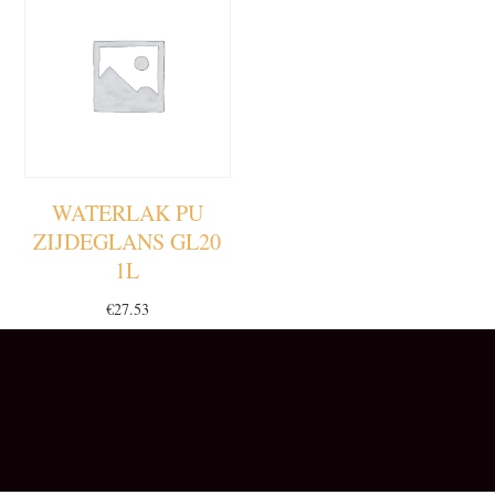
WATERLAK PU
ZIJDEGLANS GL20
1L
€
27.53