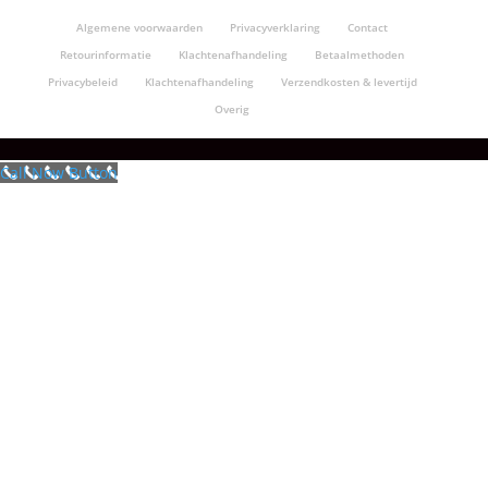
Algemene voorwaarden
Privacyverklaring
Contact
Retourinformatie
Klachtenafhandeling
Betaalmethoden
Privacybeleid
Klachtenafhandeling
Verzendkosten & levertijd
Overig
Call Now Button