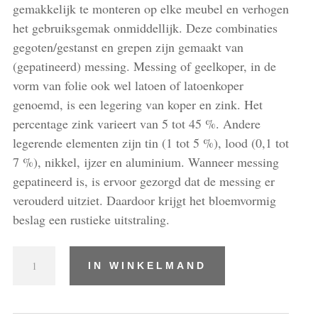
gemakkelijk te monteren op elke meubel en verhogen
het gebruiksgemak onmiddellijk. Deze combinaties
gegoten/gestanst en grepen zijn gemaakt van
(gepatineerd) messing. Messing of geelkoper, in de
vorm van folie ook wel latoen of latoenkoper
genoemd, is een legering van koper en zink. Het
percentage zink varieert van 5 tot 45 %. Andere
legerende elementen zijn tin (1 tot 5 %), lood (0,1 tot
7 %), nikkel, ijzer en aluminium. Wanneer messing
gepatineerd is, is ervoor gezorgd dat de messing er
verouderd uitziet. Daardoor krijgt het bloemvormig
beslag een rustieke uitstraling.
Combinaties
IN WINKELMAND
gegoten/gestanst
en
grepen