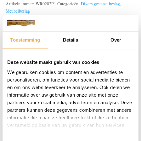
aantal
Artikelnummer:
WR0202P1
Categorieën:
Divers gestanst beslag
,
Meubelbeslag
Beoordelingen (0)
Toestemming
Details
Over
BEOORDELINGEN
Deze website maakt gebruik van cookies
We gebruiken cookies om content en advertenties te
Er zijn nog geen beoordelingen.
personaliseren, om functies voor social media te bieden
Wees de eerste om “Combinaties gegoten/gestanst en
en om ons websiteverkeer te analyseren. Ook delen we
grepen” te beoordelen
informatie over uw gebruik van onze site met onze
Je e-mailadres wordt niet gepubliceerd.
partners voor social media, adverteren en analyse. Deze
Vereiste velden zijn gemarkeerd met
*
partners kunnen deze gegevens combineren met andere
informatie die u aan ze heeft verstrekt of die ze hebben
Je waardering
*
verzameld op basis van uw gebruik van hun services.