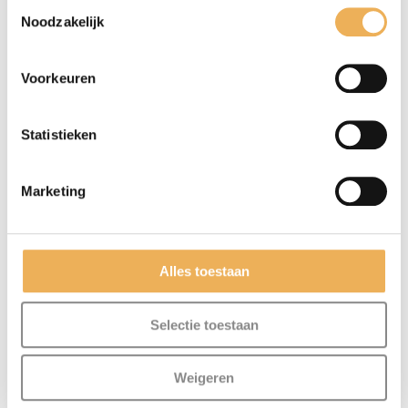
Toestemmingsselectie
Noodzakelijk
Voorkeuren
Statistieken
Marketing
Mijn naam, e-mail en site opslaan in
Alles toestaan
deze browser voor de volgende keer wanneer
ik een reactie plaats.
Selectie toestaan
Weigeren