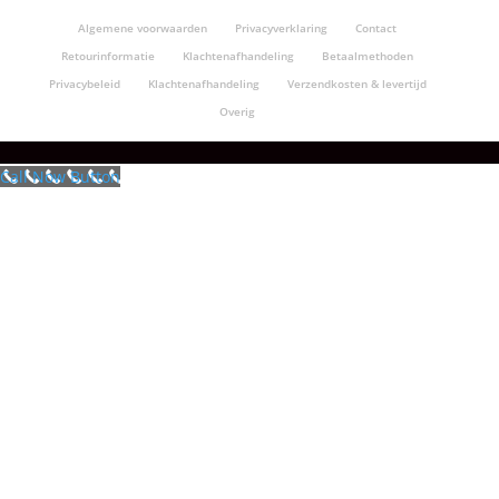
Algemene voorwaarden
Privacyverklaring
Contact
Retourinformatie
Klachtenafhandeling
Betaalmethoden
Privacybeleid
Klachtenafhandeling
Verzendkosten & levertijd
Overig
Call Now Button