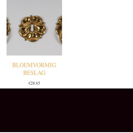
BLOEMVORMIG
BESLAG
€
28.65