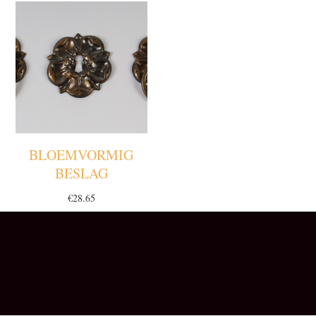
BLOEMVORMIG
BESLAG
€
28.65