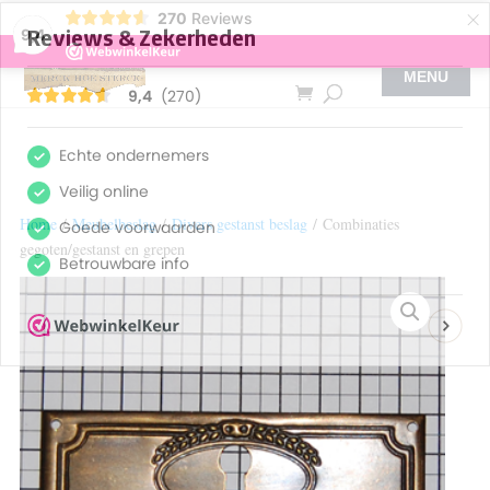
×
270
Reviews
9,4
Home
/
Meubelbeslag
/
Divers gestanst beslag
/ Combinaties
gegoten/gestanst en grepen