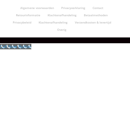
Algemene voorwaarden
Privacyverklaring
Contact
Retourinformatie
Klachtenafhandeling
Betaalmethoden
Privacybeleid
Klachtenafhandeling
Verzendkosten & levertijd
Overig
Call Now Button