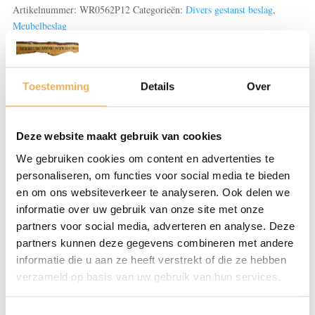
aantal
Artikelnummer:
WR0562P12
Categorieën:
Divers gestanst beslag
,
Meubelbeslag
Beoordelingen (0)
Toestemming
Details
Over
BEOORDELINGEN
Deze website maakt gebruik van cookies
We gebruiken cookies om content en advertenties te
Er zijn nog geen beoordelingen.
personaliseren, om functies voor social media te bieden
Wees de eerste om “Combinaties gegoten/gestanst en
en om ons websiteverkeer te analyseren. Ook delen we
grepen” te beoordelen
informatie over uw gebruik van onze site met onze
Je e-mailadres wordt niet gepubliceerd.
partners voor social media, adverteren en analyse. Deze
Vereiste velden zijn gemarkeerd met
*
partners kunnen deze gegevens combineren met andere
informatie die u aan ze heeft verstrekt of die ze hebben
verzameld op basis van uw gebruik van hun services.
Je waardering
*
Toestemmingsselectie