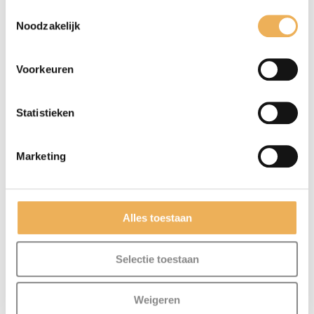
Toestemmingsselectie
Noodzakelijk
Voorkeuren
Statistieken
Marketing
Mijn naam, e-mail en site opslaan in
deze browser voor de volgende keer wanneer
Alles toestaan
ik een reactie plaats.
Selectie toestaan
Weigeren