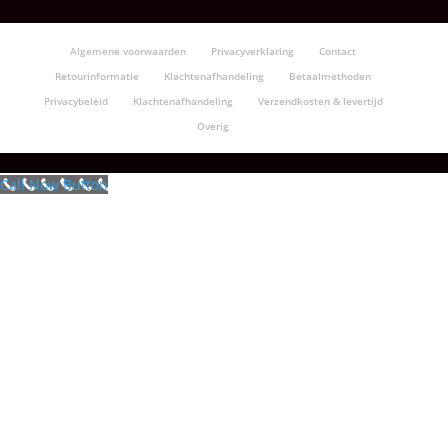
Algemene voorwaarden
Privacyverklaring
Contact
Retourinformatie
Klachtenafhandeling
Betaalmethoden
Privacybeleid
Klachtenafhandeling
Verzendkosten & levertijd
Overig
Call Now Button