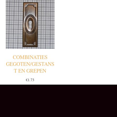
COMBINATIES
GEGOTEN/GESTANS
T EN GREPEN
€
1.73