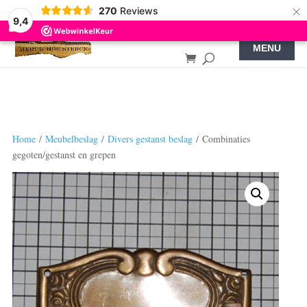
×
270
Reviews
9,4
Home
/
Meubelbeslag
/
Divers gestanst beslag
/ Combinaties
gegoten/gestanst en grepen