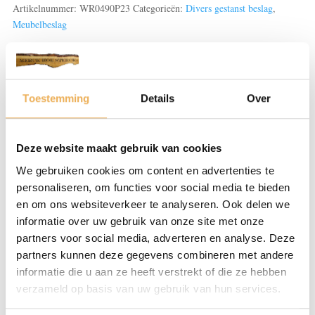
aantal
Artikelnummer:
WR0490P23
Categorieën:
Divers gestanst beslag
,
Meubelbeslag
Beoordelingen (0)
Toestemming
Details
Over
BEOORDELINGEN
Deze website maakt gebruik van cookies
Er zijn nog geen beoordelingen.
We gebruiken cookies om content en advertenties te
personaliseren, om functies voor social media te bieden
Wees de eerste om “Combinaties gegoten/gestanst en
en om ons websiteverkeer te analyseren. Ook delen we
grepen” te beoordelen
Je e-mailadres wordt niet gepubliceerd.
informatie over uw gebruik van onze site met onze
partners voor social media, adverteren en analyse. Deze
Vereiste velden zijn gemarkeerd met
*
partners kunnen deze gegevens combineren met andere
informatie die u aan ze heeft verstrekt of die ze hebben
Je waardering
*
verzameld op basis van uw gebruik van hun services.