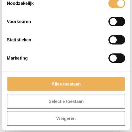
Noodzakelijk
Voorkeuren
Statistieken
Marketing
Mijn naam, e-mail en site opslaan in
Alles toestaan
deze browser voor de volgende keer wanneer
ik een reactie plaats.
Selectie toestaan
Weigeren