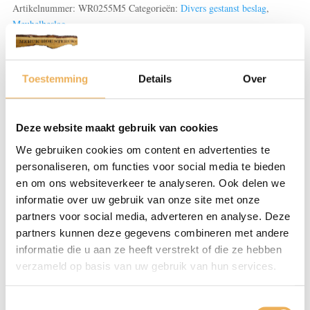
aantal
Artikelnummer:
WR0255M5
Categorieën:
Divers gestanst beslag
,
Meubelbeslag
Toestemming
Details
Over
Beoordelingen (0)
BEOORDELINGEN
Deze website maakt gebruik van cookies
We gebruiken cookies om content en advertenties te
Er zijn nog geen beoordelingen.
personaliseren, om functies voor social media te bieden
en om ons websiteverkeer te analyseren. Ook delen we
Wees de eerste om “Combinaties gegoten/gestanst en
informatie over uw gebruik van onze site met onze
grepen” te beoordelen
partners voor social media, adverteren en analyse. Deze
Je e-mailadres wordt niet gepubliceerd.
partners kunnen deze gegevens combineren met andere
Vereiste velden zijn gemarkeerd met
*
informatie die u aan ze heeft verstrekt of die ze hebben
verzameld op basis van uw gebruik van hun services.
Je waardering
*
Toestemmingsselectie