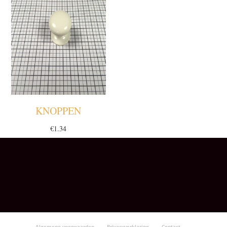
KNOPPEN
€
1.34
Algemene voorwaarden
Privacyverklaring
Contact