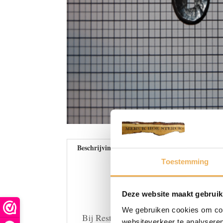
Beschrijving
Beoordelingen (0)
Toestemming
Deze website maakt gebruik
We gebruiken cookies om cont
Bij Restauratieproducten bieden wij e
websiteverkeer te analyseren