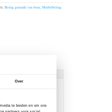
ën:
Beslag gemaakt van been
,
Meubelbeslag
Over
 media te bieden en om ons
el op knapt óf juist een
ze partners voor social