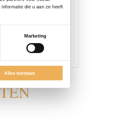
n diverse meubeldeurgrepen,
nformatie die u aan ze heeft
odern met leer.
Marketing
Alles toestaan
CTEN