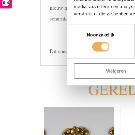
9,4
nieuw meubel laat maken. Meubelbeslag
media, adverteren en analys
verstrekt of die ze hebben v
scharnieren of sleutelplaten die allem
Toestemmingsselectie
Noodzakelijk
Dit specifieke Meubelbeslag is gemaa
Weigeren
GERE