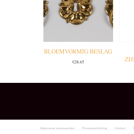
BLOEMVORMIG BESLAG
ZI
€
28.65
Algemene voorwaarden
Privacyverklaring
Contact