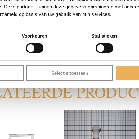
 is essentieel voor deze oude tafel, kast of stoel. We hebbe
e. Deze partners kunnen deze gegevens combineren met andere i
erzameld op basis van uw gebruik van hun services.
aal kunnen bijdragen aan uw styling. Ga voor antiek of juist m
Voorkeuren
Statistieken
kt van Been.
Selectie toestaan
LATEERDE PRODU