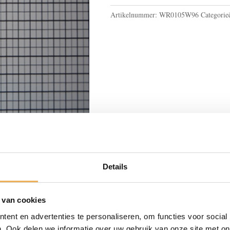
Artikelnummer:
WR0105W96
Categorie
Details
BESCHRIJVING
 van cookies
ent en advertenties te personaliseren, om functies voor social
en zeer groot aanbod aan meubelbeslag. Of u nou een oud meub
. Ook delen we informatie over uw gebruik van onze site met on