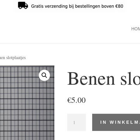
HO
en slotplaatjes
Benen slo
€
5.00
Benen
IN WINKEL
slotplaatjes
aantal