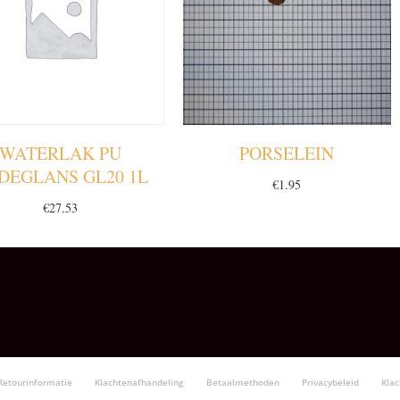
WATERLAK PU
PORSELEIN
JDEGLANS GL20 1L
€
1.95
€
27.53
Retourinformatie
Klachtenafhandeling
Betaalmethoden
Privacybeleid
Kla