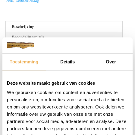
been
,
Meubelbeslag
Beschrijving
Beoordelingen (0)
BESCHRIJVING
Toestemming
Details
Over
Bij Restauratieproducten bieden wij een zeer
groot aanbod aan meubelbeslag. Of u nou
een oud meubel op knapt óf juist een nieuw
Deze website maakt gebruik van cookies
meubel laat maken. Meubelbeslag is
We gebruiken cookies om content en advertenties te
essentieel voor deze oude tafel, kast of stoel.
personaliseren, om functies voor social media te bieden
We hebben diverse meubeldeurgrepen,
en om ons websiteverkeer te analyseren. Ook delen we
scharnieren of sleutelplaten die allemaal
informatie over uw gebruik van onze site met onze
kunnen bijdragen aan uw styling. Ga voor
partners voor social media, adverteren en analyse. Deze
antiek of juist modern met leer.
partners kunnen deze gegevens combineren met andere