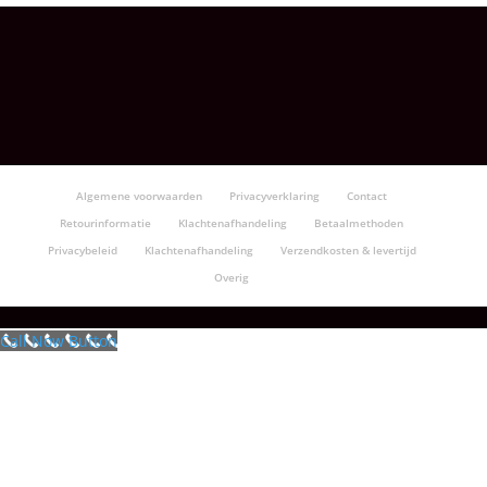
Algemene voorwaarden
Privacyverklaring
Contact
Retourinformatie
Klachtenafhandeling
Betaalmethoden
Privacybeleid
Klachtenafhandeling
Verzendkosten & levertijd
Overig
Call Now Button