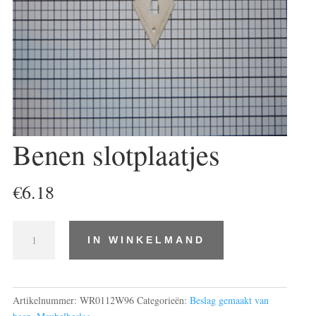
Benen slotplaatjes
€
6.18
Benen
IN WINKELMAND
slotplaatjes
aantal
Artikelnummer:
WR0112W96
Categorieën:
Beslag gemaakt van