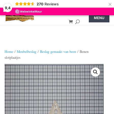
×
270
Reviews
9,4
Home
/
Meubelbeslag
/
Beslag gemaakt van been
/ Benen
slotplaatjes