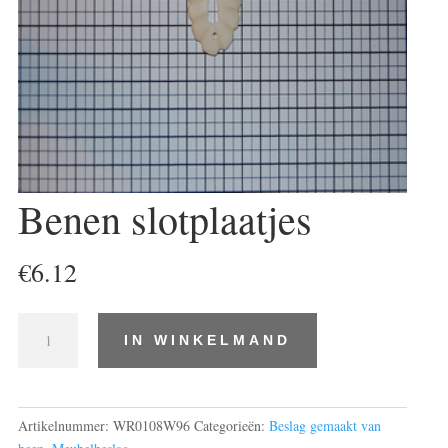
Benen slotplaatjes
€
6.12
Benen
IN WINKELMAND
slotplaatjes
aantal
Artikelnummer:
WR0108W96
Categorieën:
Beslag gemaakt van