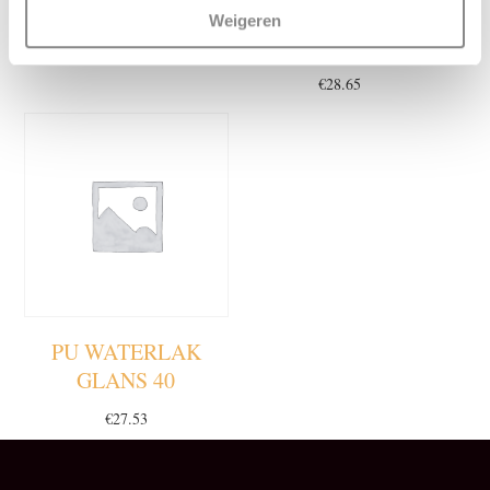
PORSELEIN
BLOEMVORMIG
Weigeren
BESLAG
€
1.95
€
28.65
PU WATERLAK
GLANS 40
€
27.53