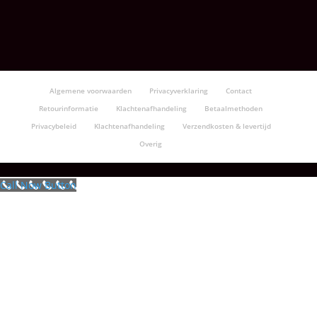
Algemene voorwaarden
Privacyverklaring
Contact
Retourinformatie
Klachtenafhandeling
Betaalmethoden
Privacybeleid
Klachtenafhandeling
Verzendkosten & levertijd
Overig
Call Now Button