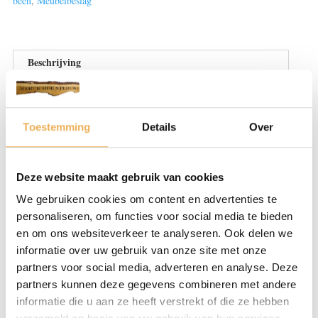
been
,
Meubelbeslag
Beschrijving
Beoordelingen (0)
Toestemming
Details
Over
BESCHRIJVING
Bij Restauratieproducten bieden wij een zeer
groot aanbod aan meubelbeslag. Of u nou
Deze website maakt gebruik van cookies
een oud meubel op knapt óf juist een nieuw
We gebruiken cookies om content en advertenties te
meubel laat maken. Meubelbeslag is
personaliseren, om functies voor social media te bieden
essentieel voor deze oude tafel, kast of stoel.
en om ons websiteverkeer te analyseren. Ook delen we
We hebben diverse meubeldeurgrepen,
informatie over uw gebruik van onze site met onze
scharnieren of sleutelplaten die allemaal
partners voor social media, adverteren en analyse. Deze
kunnen bijdragen aan uw styling. Ga voor
partners kunnen deze gegevens combineren met andere
informatie die u aan ze heeft verstrekt of die ze hebben
antiek of juist modern met leer.