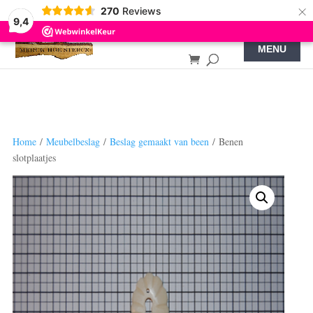
×
270
Reviews
9,4
Home
/
Meubelbeslag
/
Beslag gemaakt van been
/ Benen
slotplaatjes