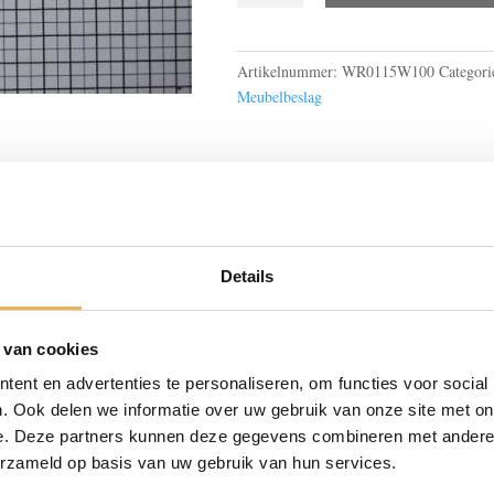
aantal
Artikelnummer:
WR0115W100
Categori
Meubelbeslag
BESCHRIJVING
Details
en zeer groot aanbod aan meubelbeslag. Of u nou een oud meub
 van cookies
ent en advertenties te personaliseren, om functies voor social
 is essentieel voor deze oude tafel, kast of stoel. We hebbe
. Ook delen we informatie over uw gebruik van onze site met on
aal kunnen bijdragen aan uw styling. Ga voor antiek of juist m
e. Deze partners kunnen deze gegevens combineren met andere i
erzameld op basis van uw gebruik van hun services.