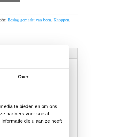
eën:
Beslag gemaakt van been
,
Knoppen
,
Over
el op knapt óf juist een
 media te bieden en om ons
n diverse meubeldeurgrepen,
ze partners voor social
odern met leer.
nformatie die u aan ze heeft