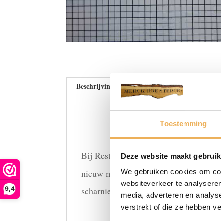
Beschrijving
Beoordelingen (0)
Toestemming
Bij Restauratieproducten bieden wij e
Deze website maakt gebruik
We gebruiken cookies om cont
nieuw meubel laat maken. Meubelbeslag
websiteverkeer te analyseren
9,4
scharnieren of sleutelplaten die allem
media, adverteren en analys
verstrekt of die ze hebben v