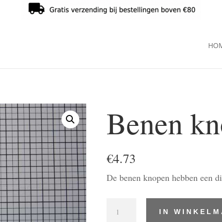
HO
Benen kn
€
4.73
De benen knopen hebben een d
Benen
IN WINKEL
knoppen