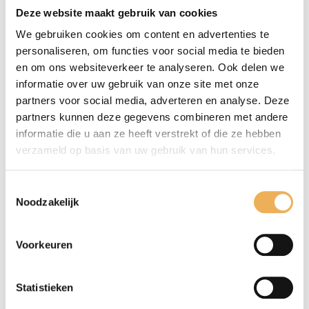
oproeren. De eerste laag is belangrijk en
Deze website maakt gebruik van cookies
moet daarom met een zachte kwast goed
We gebruiken cookies om content en advertenties te
ingestreken worden. Ca. 5 minuten laten
personaliseren, om functies voor social media te bieden
aandrogen, vervolgens met een doek
en om ons websiteverkeer te analyseren. Ook delen we
navegen. Minimaal 24 uur wachten voor de
informatie over uw gebruik van onze site met onze
tweede laag wordt opgebracht. Een derde
partners voor social media, adverteren en analyse. Deze
partners kunnen deze gegevens combineren met andere
laag is wel aan te bevelen, maar niet
informatie die u aan ze heeft verstrekt of die ze hebben
noodzakelijk.
verzameld op basis van uw gebruik van hun services.
Let op! Doeken na gebruik uitleggen of in
Toestemmingsselectie
Noodzakelijk
water dompelen dit in verband met de
chemische broei / zelfontbranding.
Voorkeuren
Goed schudden voor gebruik.
Statistieken
Altijd eerst een proefstukje opzetten.