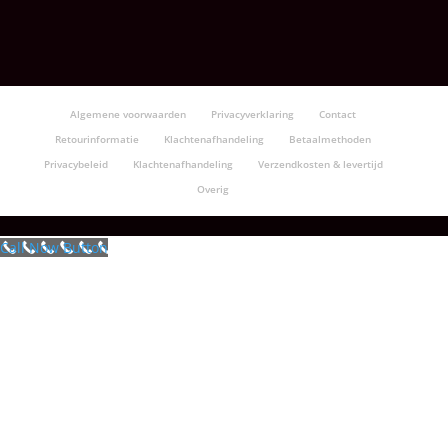
Algemene voorwaarden
Privacyverklaring
Contact
Retourinformatie
Klachtenafhandeling
Betaalmethoden
Privacybeleid
Klachtenafhandeling
Verzendkosten & levertijd
Overig
Call Now Button