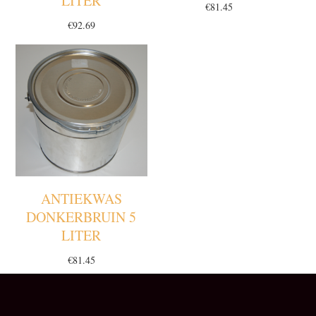
LITER
€
81.45
€
92.69
ANTIEKWAS
DONKERBRUIN 5
LITER
€
81.45