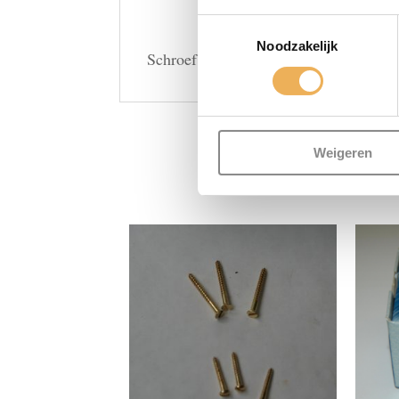
Toestemmingsselectie
Noodzakelijk
Schroef staal 2,5 x 20 platte kop per s
GERE
Weigeren