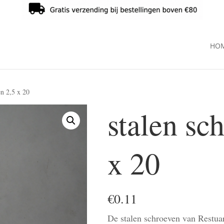
HO
en 2,5 x 20
stalen sc
x 20
€
0.11
De stalen schroeven van Restuar