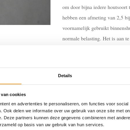
om door bijna iedere houtsoort 
hebben een afmeting van 2,5 bi
voornamelijk gebruikt binnenshu
normale belasting. Het is aan t
stalen
IN WINKEL
schroeven
2,5
x
Details
20
Artikelnummer:
SR308
Categorieën:
Sch
aantal
 van cookies
ent en advertenties te personaliseren, om functies voor social
. Ook delen we informatie over uw gebruik van onze site met on
e. Deze partners kunnen deze gegevens combineren met andere i
erzameld op basis van uw gebruik van hun services.