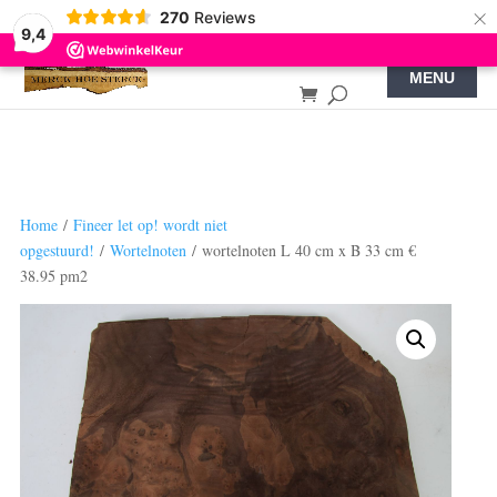
×
270
Reviews
9,4
Home
/
Fineer let op! wordt niet
opgestuurd!
/
Wortelnoten
/ wortelnoten L 40 cm x B 33 cm €
38.95 pm2