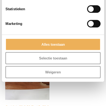
Statistieken
Marketing
L 72 CM X B 49 CM 5
BLOEMMAHONIE L
STUK
114 CM X B 41 CM €
38.95 PM2
€
73.03
Alles toestaan
€
43.76
Selectie toestaan
Weigeren