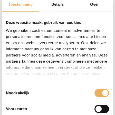
€
Toestemming
Details
Over
38.95
Extra informatie
pm2
aantal
Deze website maakt gebruik van cookies
EXTRA INFORMATIE
We gebruiken cookies om content en advertenties te
Afmetingen
personaliseren, om functies voor social media te bieden
en om ons websiteverkeer te analyseren. Ook delen we
40 × 33 cm
informatie over uw gebruik van onze site met onze
partners voor social media, adverteren en analyse. Deze
partners kunnen deze gegevens combineren met andere
informatie die u aan ze heeft verstrekt of die ze hebben
verzameld op basis van uw gebruik van hun services.
GERELATEERDE PRODUCTEN
Toestemmingsselectie
Noodzakelijk
Voorkeuren