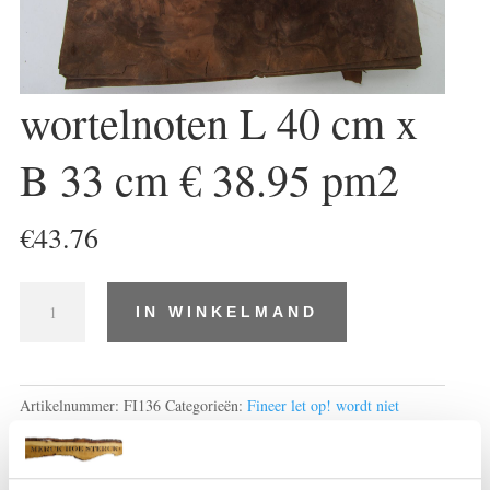
wortelnoten L 40 cm x
B 33 cm € 38.95 pm2
€
43.76
wortelnoten
IN WINKELMAND
L
40
cm
x
Artikelnummer:
FI136
Categorieën:
Fineer let op! wordt niet
B
opgestuurd!
,
Wortelnoten
33
cm