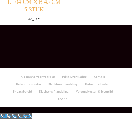
L 104 CM X B 45 CM
5 STUK
€
94.37
Algemene voorwaarden
Privacyverklaring
Contact
Retourinformatie
Klachtenafhandeling
Betaalmethoden
Privacybeleid
Klachtenafhandeling
Verzendkosten & levertijd
Overig
Call Now Button