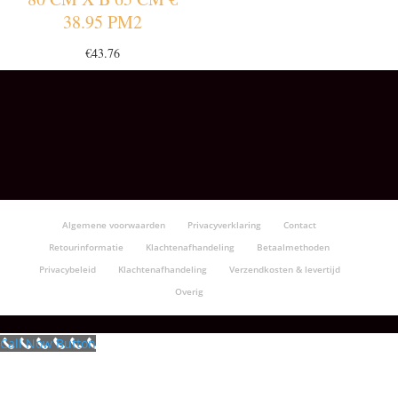
38.95 PM2
€
43.76
Algemene voorwaarden
Privacyverklaring
Contact
Retourinformatie
Klachtenafhandeling
Betaalmethoden
Privacybeleid
Klachtenafhandeling
Verzendkosten & levertijd
Overig
Call Now Button