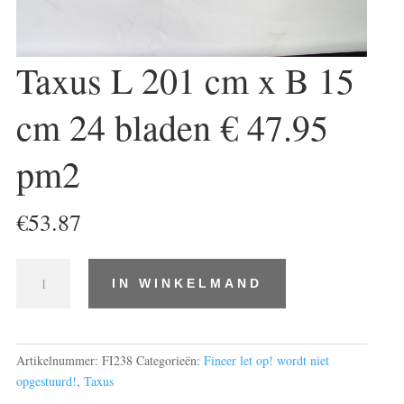
Taxus L 201 cm x B 15
cm 24 bladen € 47.95
pm2
€
53.87
Taxus
IN WINKELMAND
L
201
cm
x
Artikelnummer:
FI238
Categorieën:
Fineer let op! wordt niet
B
opgestuurd!
,
Taxus
15