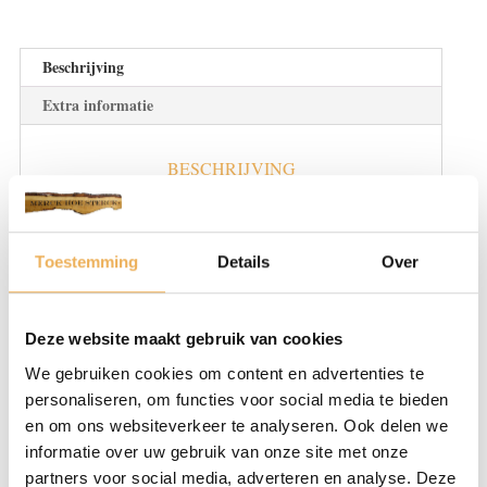
cm
24
bladen
Beschrijving
€
Extra informatie
47.95
pm2
aantal
BESCHRIJVING
Taxushout is een erg harde houtsoort die van
nature een vrij ruw oppervlak heeft. De
taxusboom groeit over het algemeen vrij
Toestemming
Details
Over
langzaam en om deze reden is dit hout
redelijk zeldzaam. Het taxushout wordt
Deze website maakt gebruik van cookies
vooral gebruikt omdat dit hout perfect kan
We gebruiken cookies om content en advertenties te
buigen. Voor het bewerken van dit buigbare,
personaliseren, om functies voor social media te bieden
ruwe hout is het wel belangrijk dat er scherp
en om ons websiteverkeer te analyseren. Ook delen we
gereedschap gebruikt wordt. Er zitten
informatie over uw gebruik van onze site met onze
namelijk noesten in taxushout die er voor
partners voor social media, adverteren en analyse. Deze