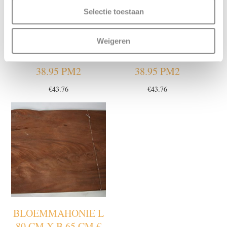
Selectie toestaan
Weigeren
BLOEMMAHONIE L
BLOEMMAHONIE L
94 CM X B 84 CM €
159 CM X B 67 CM €
38.95 PM2
38.95 PM2
€
43.76
€
43.76
BLOEMMAHONIE L
80 CM X B 65 CM €