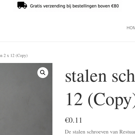
HO
en 2 x 12 (Copy)
stalen sc
12 (Copy
€
0.11
De stalen schroeven van Restuar