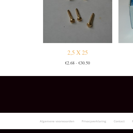
2,5 X 25
Prijsklasse:
€
2.68
-
€
30.50
€2.68
tot
€30.50
Algemene voorwaarden
Privacyverklaring
Contact