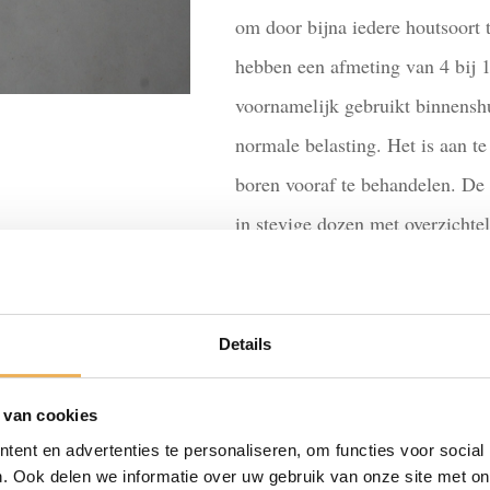
om door bijna iedere houtsoort 
hebben een afmeting van 4 bij 
voornamelijk gebruikt binnenshu
normale belasting. Het is aan te
boren vooraf te behandelen. De
in stevige dozen met overzichtel
alle benodigde informatie.
stalen
IN WINKEL
Details
schroeven
2
x
 van cookies
12
Artikelnummer:
SR312-1
Categorieën:
S
(Copy)
ent en advertenties te personaliseren, om functies voor social
aantal
. Ook delen we informatie over uw gebruik van onze site met on