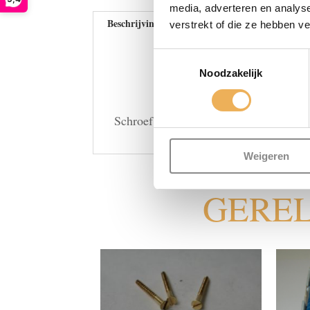
media, adverteren en analys
Beschrijving
verstrekt of die ze hebben v
Toestemmingsselectie
Noodzakelijk
Schroef staal 2 x 12 platte kop per stu
Weigeren
GERE