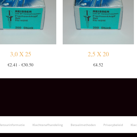
3,0 X 25
2,5 X 20
Prijsklasse:
€
2.41
-
€
30.50
€
4.52
€2.41
tot
€30.50
Retourinformatie
Klachtenafhandeling
Betaalmethoden
Privacybeleid
Kla